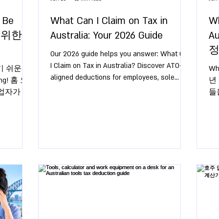
 Be
What Can I Claim on Tax in
Wh
를 위한
Australia: Your 2026 Guide
A
Our 2026 guide helps you answer: What Can
I Claim on Tax in Australia? Discover ATO-
기 쉬운
Wha
aligned deductions for employees, sole
ing! 홈 오
년
traders, investors, and home offices.
사업자가 알
들
인하고 절
최