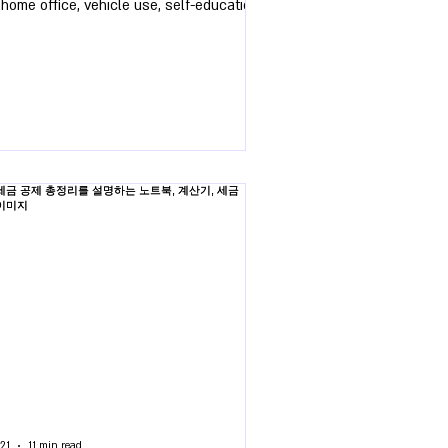
 home office, vehicle use, self-education,
 more for FY 2025-26.
21
11 min read