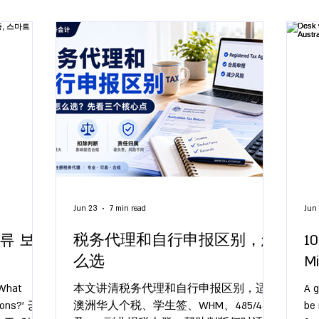
Jun 23
7 min read
Jun
서류 보
税务代理和自行申报区别，怎
10
么选
Mi
hat
本文讲清税务代理和自行申报区别，适合
A g
ions?' 궁
澳洲华人个税、学生签、WHM、485/482
be 