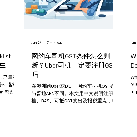
Jun 24
7 min read
Jun
list
网约车司机GST条件怎么判
Wh
이드
断？Uber司机一定要注册GST
De
吗
026. 근로자,
Wha
제 항목,
Aus
在澳洲跑Uber或DiDi，网约车司机GST条件
지금 확인하
req
与普通ABN不同。本文用中文说明注册门
bus
槛、BAS、可抵GST支出及报税重点，帮
助个人合规申报。