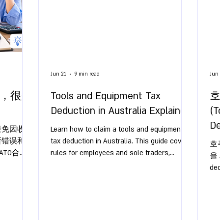
Jun 21
9 min read
Jun 
，很多
Tools and Equipment Tax
호
Deduction in Australia Explained
(T
D
避免因收入
Learn how to claim a tools and equipment
断错误和
tax deduction in Australia. This guide covers
호
TO合
rules for employees and sole traders,
을 
record-keeping, and how to claim.
de
공
율
이