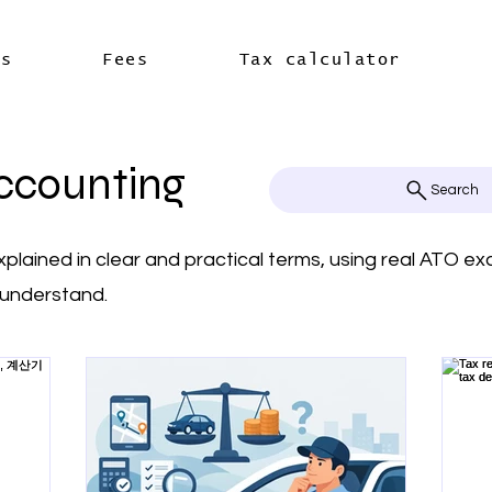
es
Fees
Tax calculator
ccounting
Search
xplained in clear and practical terms, using real ATO 
 understand.