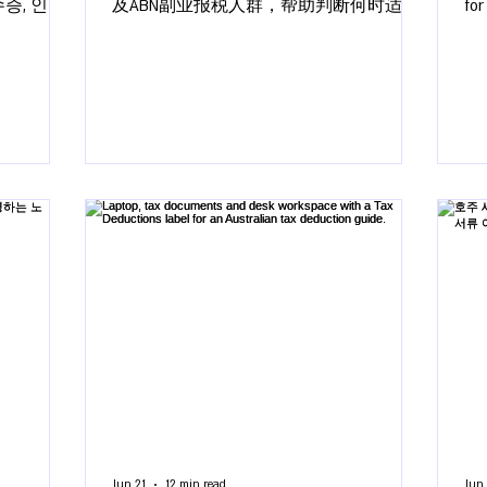
수증, 인보
及ABN副业报税人群，帮助判断何时适合
for
 방법과 기
自己报，何时应找注册税务代理审核申
and
报。
Jun 21
12 min read
Jun 