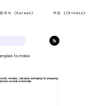
한국어 (Korean)
中文 (Chinese)
Log In
examples to make