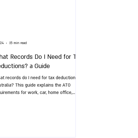
 24
15 min read
at Records Do I Need for Tax
ductions? a Guide
t records do I need for tax deductions in
tralia? This guide explains the ATO
uirements for work, car, home office,
iness, and investment expenses.