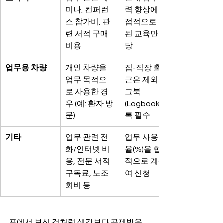
미나, 컨퍼런
력 향상에 직
스 참가비, 관
접적으로 관련
련 서적 구매 
된 교육만 해
비용
당
업무용 차량
개인 차량을 
집-직장 출퇴
업무 목적으
근은 제외. 로
로 사용한 경
그북
우 (예: 환자 방
(Logbook) 기
문)
록 필수
기타
업무 관련 전
업무 사용 비
화/인터넷 비
율(%)을 합리
용, 전문 서적 
적으로 계산하
구독료, 노조 
여 신청
회비 등
표에서 보신 것처럼 생각보다 공제받을 