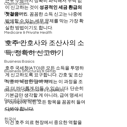
근무 수당까지 정확히 파악해서 누락 없
Capital Gains
이 신고하는 것이 
성공적인 세금 환급의 
Deductions
첫걸음
이죠. 꼼꼼한 소득 신고는 나중에 
발생할 수 있는 세무 문제를 막는 가장 확
Car & Travel Deductions
실한 방법이기도 합니다.
Medicare & Private Health
호주 간호사와 조산사의 소
Tax Offsets
득, 정확히 신고하기
Residency & International Tax
Business Basics
호주 국세청(ATO)은 모든 소득을 투명하
Business Structures & Setup
게 신고하도록 요구합니다. 간호 및 조산 
Business Tax Obligations
직종의 복잡한 급여 체계는 이 과정을 조
금 더 까다롭게 만들 수 있습니다. 단순히 
Business Deductions & Expenses
기본급만 생각할 게 아니라, 급여 명세서
Payroll & Employees
(Payslip)에 적힌 모든 항목을 꼼꼼히 들여
다봐야 합니다.
Superannuation
한국어
이건 호주 의료 현장에서 중요한 역할을 