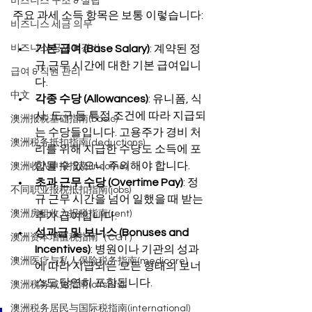
비즈니스 구조 & 설립
주요 과세 소득 항목은 보통 이렇습니다:
비즈니스 세금 의무
비즈니스 공제 & 경비
기본 급여 (Base Salary)
: 계약된 정
규 근무 시간에 대한 기본 급여입니
급여 & 직원 관리
다.
中文
각종 수당 (Allowances)
: 유니폼, 식
사, 도구 등 특정 조건에 따라 지급되
澳洲报税基础指南(basic)
는 수당들입니다. 고용주가 경비 처
澳洲税务抵扣指南(deductions)
리를 위해 지급한 수당도 소득에 포
함될 수 있으니 주의해야 합니다.
澳洲收入申报指南(income)
초과 근무 수당 (Overtime Pay)
: 정
不同职业报税抵扣指南(jobs)
규 근무 시간을 넘어 일했을 때 받는 
澳洲房租收入报税指南(rent)
추가 급여입니다.
성과급 및 보너스 (Bonuses and 
澳洲资本增值税指南（CGT）
Incentives)
: 병원이나 기관의 성과
澳洲医疗与私人保险税务指南(medicare)
에 따라 지급되는 모든 형태의 보너
스도 당연히 포함됩니다.
澳洲税务减免指南(offsets)
澳洲税务居民与国际税指南(international)