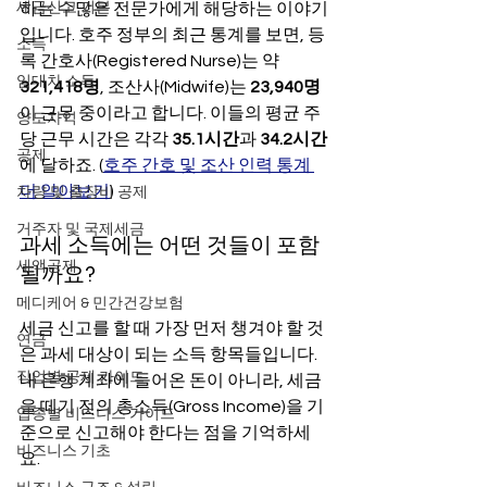
세금신고 기본
하는 수많은 전문가에게 해당하는 이야기
입니다. 호주 정부의 최근 통계를 보면, 등
소득
록 간호사(Registered Nurse)는 약 
임대차 소득
321,418명
, 조산사(Midwife)는 
23,940명
이 근무 중이라고 합니다. 이들의 평균 주
양도차익
당 근무 시간은 각각 
35.1시간
과 
34.2시간
공제
에 달하죠. (
호주 간호 및 조산 인력 통계 
더 알아보기
)
차량 및 출장비 공제
거주자 및 국제세금
과세 소득에는 어떤 것들이 포함
세액공제
될까요?
메디케어 & 민간건강보험
세금 신고를 할 때 가장 먼저 챙겨야 할 것
연금
은 과세 대상이 되는 소득 항목들입니다. 
직업별 공제 가이드
내 은행 계좌에 들어온 돈이 아니라, 세금
을 떼기 전의 총소득(Gross Income)을 기
업종별 비즈니스 가이드
준으로 신고해야 한다는 점을 기억하세
비즈니스 기초
요.