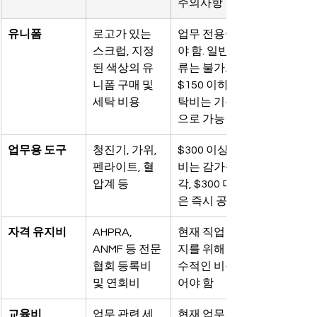
주의사항
유니폼
로고가 있는 
업무 전용이어
스크럽, 지정
야 함. 일반 의
된 색상의 유
류는 불가. 
니폼 구매 및 
$150 이하 세
세탁 비용
탁비는 기록만
으로 가능
업무용 도구
청진기, 가위, 
$300 이상 장
펜라이트, 혈
비는 감가상
압계 등
각, $300 미만
은 즉시 공제
자격 유지비
AHPRA, 
현재 직업 유
ANMF 등 전문 
지를 위해 필
협회 등록비 
수적인 비용이
및 연회비
어야 함
교육비
업무 관련 세
현재 업무 능