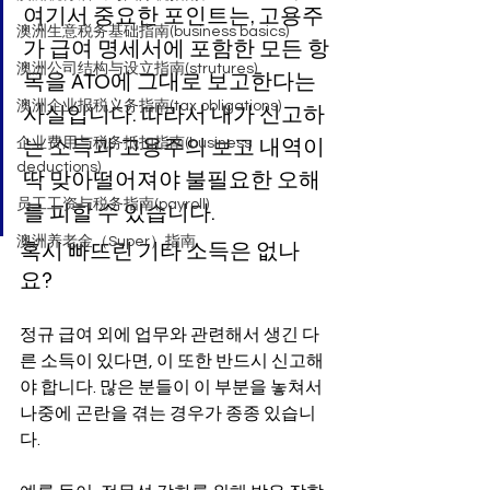
여기서 중요한 포인트는, 고용주
澳洲生意税务基础指南(business basics)
가 급여 명세서에 포함한 모든 항
澳洲公司结构与设立指南(strutures)
목을 ATO에 그대로 보고한다는 
澳洲企业报税义务指南(tax obligations)
사실입니다. 따라서 내가 신고하
는 소득과 고용주의 보고 내역이 
企业费用与税务抵扣指南(business
deductions)
딱 맞아떨어져야 불필요한 오해
员工工资与税务指南(payroll)
를 피할 수 있습니다.
澳洲养老金（Super）指南
혹시 빠뜨린 기타 소득은 없나
요?
정규 급여 외에 업무와 관련해서 생긴 다
른 소득이 있다면, 이 또한 반드시 신고해
야 합니다. 많은 분들이 이 부분을 놓쳐서 
나중에 곤란을 겪는 경우가 종종 있습니
다.