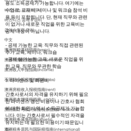
비즈니스 구조 & 설립
용도 소득공제가 가능합니다. 여기에는 
수업료, 교재비, 세미나 및 워크숍 참석 비
비즈니스 세금 의무
용 등이 포함됩니다. 단, 현재 직무와 관련
비즈니스 공제 & 경비
이 없거나 새로운 직업을 위한 교육비는 
급여 & 직원 관리
공제 대상이 아닙니다.
中文
- 공제 가능한 교육: 직무와 직접 관련된 
澳洲报税基础指南(basic)
추가 교육, 세미나, 워크숍
- 공제 불가능한 교육: 새로운 직업을 위
澳洲税务抵扣指南(deductions)
한 교육, 직무와 무관한 학습
澳洲收入申报指南(income)
不同职业报税抵扣指南(jobs)
3. 라이센스 및 회원비
澳洲房租收入报税指南(rent)
간호사로서의 자격을 유지하기 위해 필요
澳洲资本增值税指南（CGT）
한 라이센스 갱신 비용이나 간호사 협회
에 대한 회원비 역시 소득공제가 가능합
澳洲医疗与私人保险税务指南(medicare)
니다. 이는 간호사로서 필수적인 자격을 
澳洲税务减免指南(offsets)
유지하는 데 필요한 비용이기 때문입니
다.
澳洲税务居民与国际税指南(international)