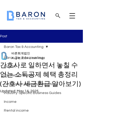
Post
Baron Tax & Accounting
바른회계법인
Baron Tax & Accounting
Aug 9, 2024
2 min read
간호사로 일하면서 놓칠 수
English
없는 소득공제 혜택 총정리
Tax Return Basics
(간호사 세금환급 알아보기)
Occupation-Specific Deductions
Updated:
May 14, 2025
Industry-Specific Business Guides
Income
Rental income