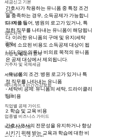
세금신고 기본
간호사가 착용하는 유니폼 중 특정 조건
소득
을 충족하는 경우, 소득공제가 가능합니
다. 예를 들어, 병원의 로고가 있거나, 특
임대차 소득
정한 직무를 나타내는 유니폼이 해당됩니
양도차익
다. 이러한 유니폼의 구매 및 유지(세탁 
공제
등)에 소요된 비용도 소득공제 대상이 됩
니다. 일반 의류나 비의료 목적의 유니폼
차량 및 출장비 공제
은 공제 대상에서 제외됩니다.
거주자 및 국제세금
- 유니폼의 조건: 병원 로고가 있거나 특
세액공제
정 직무를 나타내는 유니폼
메디케어 & 민간건강보험
- 세탁비 공제: 유니폼의 세탁, 드라이클리
연금
닝 비용
직업별 공제 가이드
2. 학습 및 교육 비용
업종별 비즈니스 가이드
간호사로서의 전문성을 유지하거나 향상
비즈니스 기초
시키기 위해 받는 교육과 학습에 대한 비