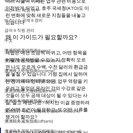
비즈니스 구조 & 설립
여러 지출이 이제는 업무 관련 비용으로 
인정받게 되었고, 호주 국세청(ATO)도 이
비즈니스 세금 의무
런 변화에 맞춰 새로운 지침들을 내놓고 
비즈니스 공제 & 경비
있습니다.
급여 & 직원 관리
왜 이 가이드가 필요할까요?
中文
澳洲报税基础指南(basic)
세법은 매년 조금씩 바뀌고, 어떤 항목을 
어떻게 공제받을 수 있는지 정확히 모르
澳洲税务抵扣指南(deductions)
면 나도 모르게 수백, 수천 달러의 환급금
澳洲收入申报指南(income)
을 놓칠 수 있습니다. 가령 집에서 일하며 
不同职业报税抵扣指南(jobs)
쓴 전기세나 인터넷 요금, 업무 역량을 키
우려고 들었던 온라인 강의 수강료 같은 
澳洲房租收入报税指南(rent)
것들이 모두 공제 대상이 될 수 있다는 사
澳洲资本增值税指南（CGT）
실, 알고 계셨나요? 하지만 이걸 증명하려
면 어떤 조건이 필요하고, 또 어떤 서류를 
澳洲医疗与私人保险税务指南(medicare)
챙겨야 할까요?
澳洲税务减免指南(offsets)
澳洲税务居民与国际税指南(international)