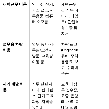
재택근무 비용
인터넷, 전기, 
재택근무 시
가스 요금, 사
간 기록(다이
무용품, 컴퓨
어리, 타임시
터 소모품
트), 관련 비용 
영수증 및 고
지서
업무용 차량 
업무 중 타 사
차량 로그북
비용
무실/고객사 
(Logbook), 유
방문, 교육장 
류비, 주차비, 
이동 등
통행료, 보험
료, 수리비 영
수증
자기 계발 비
직무 관련 세
교육 과정 등
용
미나, 컨퍼런
록 영수증, 수
스, 단기 교육 
료증, 은행 거
과정, 자격증 
래 내역, 교육 
유지비
내용 설명 자