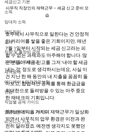
세금신고 기본
사무직 직장인의 재택근무 – 세금 신고 준비 모
소득
습
임대차 소득
양도차익
호주에서 사무직으로 일한다는 건 안정적
인 커리어를 쌓을 좋은 기회이지만, 매년 
공제
7월 1일부터 시작되는 세금 신고라는 피
차량 및 출장비 공제
할 수 없는 과제와도 마주해야 합니다. 많
거주자 및 국제세금
은 분들이 세금 신고를 그저 '내야 할 세금 
내는 것' 정도로 생각하시는데요, 사실 이
세액공제
건 지난 한 해 동안의 내 지출을 꼼꼼히 돌
메디케어 & 민간건강보험
아보고, 합법적인 공제를 통해 환급금을 
최대한으로 돌려받을 수 있는 아주 중요
연금
한 재테크의 기회입니다.
직업별 공제 가이드
특히 팬데믹을 거치며 재택근무가 일상화
업종별 비즈니스 가이드
되면서 사무직의 업무 환경은 이전과 완
비즈니스 기초
전히 달라졌죠. 예전엔 생각지도 못했던 