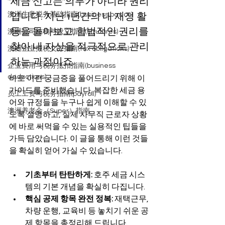
세금 신고는 의무가 아니라 권리
입니다. 지난 1년간의 내 재정 활
澳洲生意税务基础指南(business basics)
동을 돌아보고, 합법적인 권리를 
澳洲公司结构与设立指南(strutures)
찾아 내 자산을 적극적으로 관리
澳洲企业报税义务指南(tax obligations)
하는 과정이죠.
企业费用与税务抵扣指南(business
deductions)
바로 이런 궁금증을 풀어드리기 위해 이 
가이드를 준비했습니다. 복잡한 세금 용
员工工资与税务指南(payroll)
어와 규정들을 누구나 쉽게 이해할 수 있
澳洲养老金（Super）指南
도록 설명하고, 실제 사무직 근로자 상황
에 바로 써먹을 수 있는 실용적인 팁들을 
가득 담았습니다. 이 글을 통해 이런 것들
을 확실히 얻어 가실 수 있습니다.
기초부터 탄탄하게:
 호주 세금 시스
템의 기본 개념을 확실히 다집니다.
핵심 공제 항목 완전 정복:
 재택근무, 
차량 운행, 교육비 등 놓치기 쉬운 공
제 항목을 총정리해 드립니다.