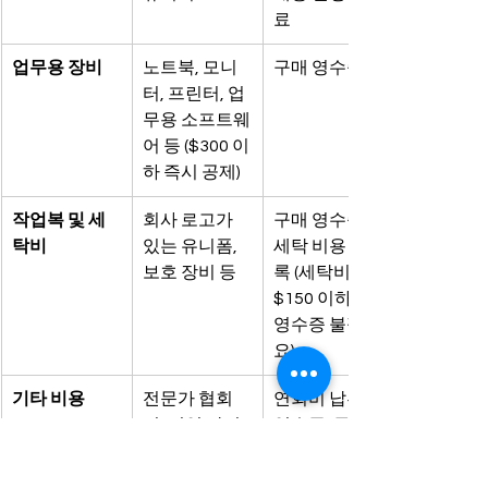
료
업무용 장비
노트북, 모니
구매 영수증
터, 프린터, 업
무용 소프트웨
어 등 ($300 이
하 즉시 공제)
작업복 및 세
회사 로고가 
구매 영수증, 
탁비
있는 유니폼, 
세탁 비용 기
보호 장비 등
록 (세탁비 
$150 이하는 
영수증 불필
요)
기타 비용
전문가 협회
연회비 납부 
비, 직업 관련 
영수증, 구독
구독료, 세무 
료 영수증, 회
대리인 비용
계사 비용 인