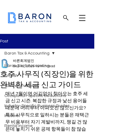
Post
Baron Tax & Accounting
바른회계법인
Baron Tax & Accounting
Sep 12, 2025
12 min read
호주 사무직 (직장인)을 위한
English
완벽한 세금 신고 가이드
Tax Return Basics
매년 7월이면 어김없이 찾아오는 호주 세
Occupation-Specific Deductions
금 신고 시즌. 복잡한 규정과 낯선 용어들 
Industry-Specific Business Guides
때문에 머리부터 아파오진 않으신가요? 
특히 사무직으로 일하시는 분들은 재택근
Income
무 비용부터 자기 계발비까지, 챙길 건 많
Rental income
은데 놓치기 쉬운 공제 항목들이 참 많습