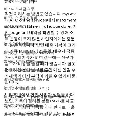
비즈니스 구조 & 설립
분하는 것입니다.
비즈니스 세금 의무
직접 처리하는 방법도 있습니다. myGov
비즈니스 공제 & 경비
나 ATO online services에서 instalment 
amount, instalment rate, due date, 이
급여 & 직원 관리
전 lodgment 내역을 확인할 수 있어 소
中文
득 변동이 크지 않은 사업자에게는 충분
澳洲报税基础指南(basic)
히 실용적입니다. 반면 매출 기복이 크거
나 가족 trust, 여러 소득원, 배우자 공동
澳洲税务抵扣指南(deductions)
자산, PSI 이슈가 얽힌 경우에는 전문가 
澳洲收入申报指南(income)
검토가 비용을 줄일 때가 많습니다. 잘못 
건드리면 분기 납부를 줄인 대신 연말 추
不同职业报税抵扣指南(jobs)
가세액과 이자 부담이 커질 수 있기 때문
澳洲房租收入报税指南(rent)
입니다.
澳洲资本增值税指南（CGT）
브리즈번에서 한인 사업자 상담을 하다 
澳洲医疗与私人保险税务指南(medicare)
보면, 기록이 정리된 분은 PAYG를 세금 
澳洲税务减免指南(offsets)
예약 적금처럼 사용합니다. 반대로 매출 
입금만 보고 운영하는 경우에는 notice
澳洲税务居民与国际税指南(international)