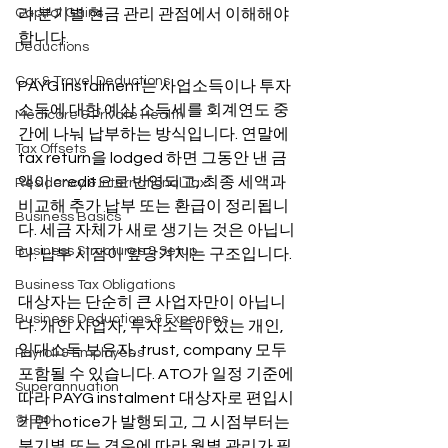
Capital Gains
라 분기별 현금 관리 관점에서 이해해야 
합니다.
Deductions
Car & Travel Deductions
PAYG instalment는 사업소득이나 투자
소득에 대한 예상 소득세를 회계연도 중
Medicare & Private Health
간에 나눠 납부하는 방식입니다. 연말에 
Tax Offsets
tax return을 lodged 하면 그동안 낸 금
액이 credit으로 반영되고, 최종 세액과 
Residency & International Tax
비교해 추가 납부 또는 환급이 정리됩니
Business Basics
다. 세금 자체가 새로 생기는 것은 아닙니
Business Structures & Setup
다. 납부 시점이 앞당겨지는 구조입니다.
Business Tax Obligations
대상자는 단순히 큰 사업자만이 아닙니
Business Deductions & Expenses
다. 개인 사업자, 투자소득이 있는 개인, 
임대소득 보유자, trust, company 모두 
Payroll & Employees
포함될 수 있습니다. ATO가 일정 기준에 
Superannuation
따라 PAYG instalment 대상자로 편입시
한국어
키면 notice가 발행되고, 그 시점부터는 
분기별 또는 경우에 따라 월별 관리가 필