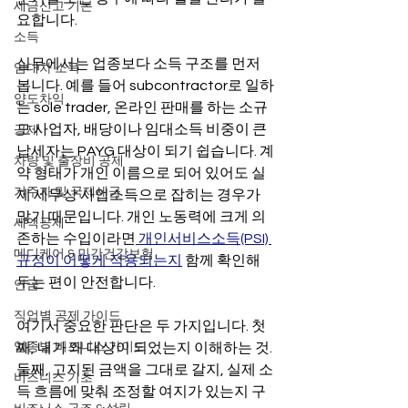
세금신고 기본
요합니다.
소득
실무에서는 업종보다 소득 구조를 먼저 
임대차 소득
봅니다. 예를 들어 subcontractor로 일하
양도차익
는 sole trader, 온라인 판매를 하는 소규
모 사업자, 배당이나 임대소득 비중이 큰 
공제
납세자는 PAYG 대상이 되기 쉽습니다. 계
차량 및 출장비 공제
약 형태가 개인 이름으로 되어 있어도 실
거주자 및 국제세금
제 세무상 사업소득으로 잡히는 경우가 
많기 때문입니다. 개인 노동력에 크게 의
세액공제
존하는 수입이라면
 개인서비스소득(PSI) 
메디케어 & 민간건강보험
규정이 어떻게 적용되는지
 함께 확인해 
두는 편이 안전합니다.
연금
직업별 공제 가이드
여기서 중요한 판단은 두 가지입니다. 첫
업종별 비즈니스 가이드
째, 내가 왜 대상이 되었는지 이해하는 것. 
둘째, 고지된 금액을 그대로 갈지, 실제 소
비즈니스 기초
득 흐름에 맞춰 조정할 여지가 있는지 구