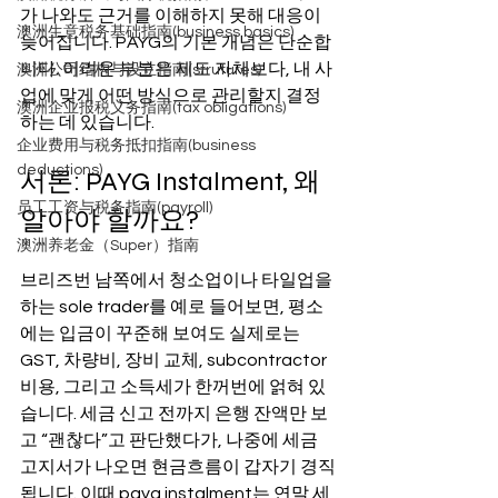
가 나와도 근거를 이해하지 못해 대응이 
澳洲生意税务基础指南(business basics)
늦어집니다. PAYG의 기본 개념은 단순합
니다. 어려운 부분은 제도 자체보다, 내 사
澳洲公司结构与设立指南(strutures)
업에 맞게 어떤 방식으로 관리할지 결정
澳洲企业报税义务指南(tax obligations)
하는 데 있습니다.
企业费用与税务抵扣指南(business
deductions)
서론: PAYG Instalment, 왜 
员工工资与税务指南(payroll)
알아야 할까요?
澳洲养老金（Super）指南
브리즈번 남쪽에서 청소업이나 타일업을 
하는 sole trader를 예로 들어보면, 평소
에는 입금이 꾸준해 보여도 실제로는 
GST, 차량비, 장비 교체, subcontractor 
비용, 그리고 소득세가 한꺼번에 얽혀 있
습니다. 세금 신고 전까지 은행 잔액만 보
고 “괜찮다”고 판단했다가, 나중에 세금 
고지서가 나오면 현금흐름이 갑자기 경직
됩니다. 이때 payg instalment는 연말 세