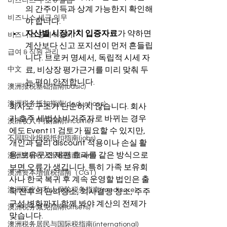
비즈니스 구조 & 설립
의 간주이득과 상계 가능한지 확인해
비즈니스 세금 의무
야 합니다.
자산별 시장가치 입증자료
가 약하면 
비즈니스 공제 & 경비
계산보다 신고 포지션이 먼저 흔들립
급여 & 직원 관리
니다. 브로커 명세서, 독립적 시세 자
中文
료, 비상장 평가근거를 미리 맞춰 두
는 편이 안전합니다.
澳洲报税基础指南(basic)
澳洲税务抵扣指南(deductions)
회사도 구조가 단순하지 않습니다. 회사
가 호주 세법상 비거주자로 바뀌는 경우
澳洲收入申报指南(income)
에도 Event I1 검토가 필요할 수 있지만, 
不同职业报税抵扣指南(jobs)
개인과 달리 discount 적용이나 손실 활
용, 보유구조 재편 효과를 같은 방식으로 
澳洲房租收入报税指南(rent)
보면 오류가 생깁니다. 특히 가족 보유회
澳洲资本增值税指南（CGT）
사나 한국 복귀 후 계속 운영할 법인은 출
澳洲医疗与私人保险税务指南(medicare)
국 전후의 관리장소, 의사결정 장소, 주주
구성 변화까지 함께 봐야 계산의 전제가 
澳洲税务减免指南(offsets)
맞습니다.
澳洲税务居民与国际税指南(international)