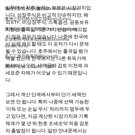
실무에서 자주 놓치는 부분은 시장가치입
澳洲生意税务基础指南(business basics)
니다. 상장주식은 비교적 단순하지만, 해
澳洲公司结构与设立指南(strutures)
외 ETF, 비상장주식, 스톡옵션, 공동보유
澳洲企业报税义务指南(tax obligations)
지분은 출국일 기준 가치 산정이 매끄럽
지 않은 경우가 많습니다. 나중에 한국에
企业费用与税务抵扣指南(business
서 실제 매도할 때도 이 숫자가 다시 문제
deductions)
될 수 있습니다. 호주에서는 출국일 평가
员工工资与税务指南(payroll)
액을 썼는데 한국에서는 다른 취득가액 
해석이 나오면, 세액공제 검토 이전에 과
澳洲养老金（Super）指南
세표준 자체가 어긋날 수 있기 때문입니
다.
그래서 계산 단계에서부터 단기 세액만 
보면 안 됩니다. 특히 나중에 선택 가능한 
'이득 또는 손실 무시' 처리까지 염두에 두
고 있다면, 지금 계산한 시장가치와 기록 
체계가 몇 년 뒤 한호 조세조약 적용 검토
의 출발점이 됩니다. 일반 안내문에서는 