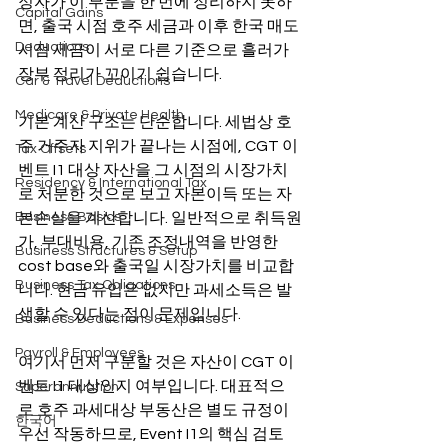
정자가 이 부분을 한 번에 정리하지 못하
Capital Gains
면, 출국 시점 호주 세금과 이후 한국 매도 
Deductions
시점 세금이 서로 다른 기준으로 흘러가 
장부 정리가 꼬이기 쉽습니다.
Car & Travel Deductions
Medicare & Private Health
기본 계산 구조는 단순합니다. 세법상 호
주 거주자 지위가 끝나는 시점에, CGT 이
Tax Offsets
벤트 I1 대상 자산을 그 시점의 시장가치
Residency & International Tax
로 처분한 것으로 보고 자본이득 또는 자
Business Basics
본손실을 계산합니다. 일반적으로 취득원
가, 부대비용, 기존 조정내역을 반영한 
Business Structures & Setup
cost base와 출국일 시장가치를 비교합
Business Tax Obligations
니다. 현금 유입은 없지만 과세소득은 발
생할 수 있다는 점이 문제입니다.
Business Deductions & Expenses
Payroll & Employees
여기서 먼저 구분할 것은 자산이 CGT 이
벤트 I1 대상인지 여부입니다. 대표적으
Superannuation
로 호주 과세대상 부동산은 별도 규정이 
한국어
우선 작동하므로, Event I1의 핵심 검토 