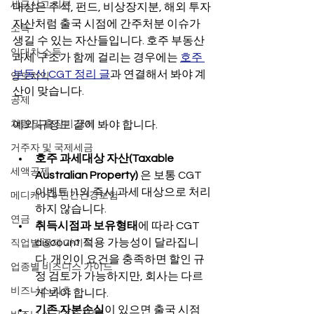
세금신고 기본
대상은 주식, 펀드, 비상장지분, 해외 투자
자산처럼 출국 시점에 간주처분 이슈가 
소득
생길 수 있는 자산들입니다. 호주 부동산 
임대차 소득
과세 구조가 함께 걸리는 경우에는 
호주 
부동산 CGT 정리 글
과 연결해서 봐야 계
양도차익
산이 맞습니다.
공제
차량 및 출장비 공제
예외 규정도 같이 봐야 합니다.
거주자 및 국제세금
호주 과세대상 자산(Taxable 
세액공제
Australian Property)
 은 보통 CGT 
이벤트 I1의 즉시 과세 대상으로 처리
메디케어 & 민간건강보험
하지 않습니다.
연금
취득시점과 보유형태
에 따라 CGT 
discount 적용 가능성이 달라집니
직업별 공제 가이드
다. 개인이 요건을 충족하면 할인 규
업종별 비즈니스 가이드
정 검토가 가능하지만, 회사는 다르
비즈니스 기초
게 봐야 합니다.
기존 자본손실
이 있으면 출국 시점