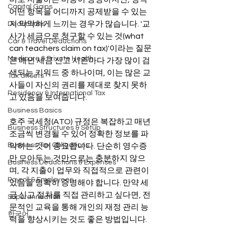
Capital Gains
어떤 항목을 어디까지 공제받을 수 있는
지 막막하게 느끼는 경우가 많습니다. '교
Deductions
사가 세금으로 청구할 수 있는 것(what 
Car & Travel Deductions
can teachers claim on tax)'이라는 질문
Medicare & Private Health
은 매년 세금 신고 시즌마다 가장 많이 검
색되는 키워드 중 하나이며, 이는 많은 교
Tax Offsets
사들이 자신의 권리를 제대로 찾지 못하
Residency & International Tax
고 있음을 보여줍니다.
Business Basics
호주 국세청(ATO) 규정은 복잡하고 매년 
Business Structures & Setup
조금씩 변경될 수 있어 정확한 정보를 파
Business Tax Obligations
악하는 것이 중요합니다. 단순히 영수증
만 모아두는 것만으로는 충분하지 않으
Business Deductions & Expenses
며, 각 지출이 업무와 직접적으로 관련이 
Payroll & Employees
있음을 명확히 증명해야 합니다. 만약 세
금 신고 절차를 직접 관리하고 싶다면, 전
Superannuation
문적인 교육을 통해 개인의 재정 관리 능
한국어
력을 향상시키는 것도 좋은 방법입니다.