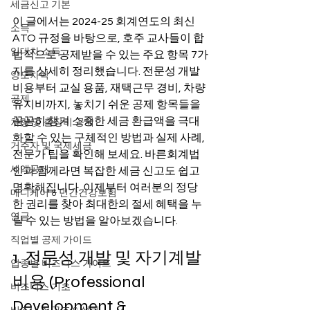
세금신고 기본
이 글에서는 2024-25 회계연도의 최신 
소득
ATO 규정을 바탕으로, 호주 교사들이 합
임대차 소득
법적으로 공제받을 수 있는 주요 항목 7가
지를 상세히 정리했습니다. 전문성 개발 
양도차익
비용부터 교실 용품, 재택근무 경비, 차량 
공제
유지비까지, 놓치기 쉬운 공제 항목들을 
꼼꼼히 챙겨 소중한 세금 환급액을 극대
차량 및 출장비 공제
화할 수 있는 구체적인 방법과 실제 사례, 
거주자 및 국제세금
전문가 팁을 확인해 보세요. 바른회계법
세액공제
인과 함께라면 복잡한 세금 신고도 쉽고 
명확해집니다. 이제부터 여러분의 정당
메디케어 & 민간건강보험
한 권리를 찾아 최대한의 절세 혜택을 누
연금
릴 수 있는 방법을 알아보겠습니다.
직업별 공제 가이드
1. 전문성 개발 및 자기계발 
업종별 비즈니스 가이드
비용 (Professional 
비즈니스 기초
Development & 