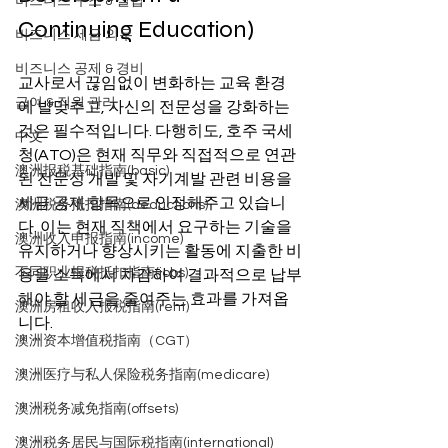
비즈니스 구조 & 설립
Continuing Education)
비즈니스 세금 의무
비즈니스 공제 & 경비
교사로서 끊임없이 변화하는 교육 환경
급여 & 직원 관리
에 발맞추고, 자신의 전문성을 강화하는 
것은 필수적입니다. 다행히도, 호주 국세
中文
청(ATO)은 현재 직무와 직접적으로 연관
澳洲报税基础指南(basic)
된 전문성 개발 및 자기계발 관련 비용을 
세금 공제 항목으로 인정해주고 있습니
澳洲税务抵扣指南(deductions)
다. 이는 현재 직책에서 요구하는 기술을 
澳洲收入申报指南(income)
유지하거나 향상시키는 활동에 지출한 비
不同职业报税抵扣指南(jobs)
용을 소득에서 차감하여 결과적으로 납부
해야 할 세금을 줄여주는 효과를 가져옵
澳洲房租收入报税指南(rent)
니다.
澳洲资本增值税指南（CGT）
澳洲医疗与私人保险税务指南(medicare)
澳洲税务减免指南(offsets)
澳洲税务居民与国际税指南(international)