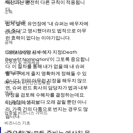
세금신고 기본
재산과는 완전히 다른 규칙이 적용됩니
다.
소득
임대차 소득
쉽게 말해, 유언장에 "내 슈퍼는 배우자에
게 준다"고 명시했더라도 법적으로 아무
양도차익
런 효력이 없다는 이야기입니다.
공제
그래서 ‘사망 시 수혜자 지정(Death 
차량 및 출장비 공제
Benefit Nomination)’이 그토록 중요합니
거주자 및 국제세금
다. 이 절차를 통해 내가 없을 때 내 슈퍼
세액공제
를 누구에게 줄지 명확하게 정해둘 수 있
습니다. 만약 아무런 지정을 해두지 않으
메디케어 & 민간건강보험
면, 슈퍼 펀드 회사의 담당자가 법과 내부 
연금
규정을 검토해 수혜자를 결정하는데요. 
이 과정이 생각보다 오래 걸릴 뿐만 아니
직업별 공제 가이드
라, 가족 간의 다툼으로 번지는 경우도 많
업종별 비즈니스 가이드
습니다.
비즈니스 기초