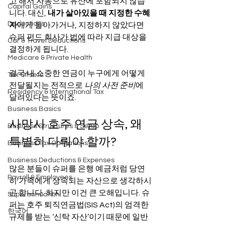
고 해서 자동으로 유산에 포함되지 않습
Capital Gains
니다. 대신, 
내가 살아있을 때 지정한 수혜
Deductions
자
에게 돌아가거나, 지정하지 않았다면 
슈퍼 펀드 회사가 법에 따라 지급 대상을 
Car & Travel Deductions
결정하게 됩니다.
Medicare & Private Health
결국 내 소중한 연금이 누구에게 어떻게 
Tax Offsets
전달될지는 전적으로 
나의 사전 준비
에 
Residency & International Tax
달려있다는 뜻이죠.
Business Basics
사망시 호주 연금 상속, 왜 
Business Structures & Setup
특별히 다뤄야 할까?
Business Tax Obligations
Business Deductions & Expenses
많은 분들이 슈퍼를 은행 예금처럼 당연
Payroll & Employees
히 가족에게 상속되는 자산으로 생각하시
곤 합니다. 하지만 이건 큰 오해입니다. 슈
Superannuation
퍼는 호주 퇴직연금법(SIS Act)의 엄격한 
한국어
규제를 받는 ‘신탁 자산’이기 때문에 일반 