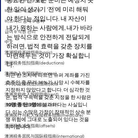
중요한 건, 모든 준비는 예상치 못
비즈니스 구조 & 설립
한 일이 생기기 ‘전’에 미리 해둬
비즈니스 세금 의무
야 한다는 점입니다. 내 자산이 
비즈니스 공제 & 경비
내가 원하는 사람에게, 내가 바라
급여 & 직원 관리
는 방식으로 안전하게 전달되게 
中文
하려면, 법적 효력을 갖춘 장치를 
澳洲报税基础指南(basic)
마련해두는 것이 가장 확실합니
澳洲税务抵扣指南(deductions)
다.
澳洲收入申报指南(income)
최근 한 조사에 따르면 슈퍼 계좌를 가진 
호주인 중 무려 36%가 사망 시 수혜자를 
不同职业报税抵扣指南(jobs)
지정하지 않았다고 합니다. 더 심각한 것
澳洲房租收入报税指南(rent)
은, 법적 구속력을 갖춘 지정을 한 사람은 
10명 중 단 1명
에 불과하다는 사실입니
澳洲资本增值税指南（CGT）
다. 이는 수많은 가정이 잠재적인 상속 분
澳洲医疗与私人保险税务指南(medicare)
쟁 위험에 그대로 노출되어 있다는 것을 
澳洲税务减免指南(offsets)
의미합니다. 
澳洲税务居民与国际税指南(international)