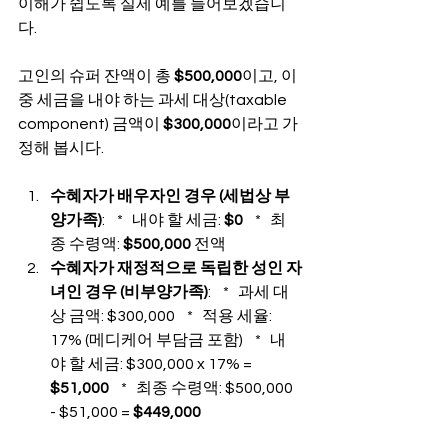
이해가 쉽도록 실제 예를 들어보겠습니
다.
고인의 슈퍼 잔액이 총 
$500,000
이고, 이 
중 세금을 내야 하는 과세 대상(taxable 
component) 금액이 
$300,000
이라고 가
정해 봅시다.
수혜자가 배우자인 경우 (세법상 부
양가족)
:    *   내야 할 세금: 
$0
    *   최
종 수령액: 
$500,000
 전액
수혜자가 재정적으로 독립한 성인 자
녀인 경우 (비부양가족)
:    *   과세 대
상 금액: $300,000    *   적용 세율: 
17% (메디케어 부담금 포함)    *   내
야 할 세금: $300,000 x 17% = 
$51,000
    *   최종 수령액: $500,000 
- $51,000 = 
$449,000