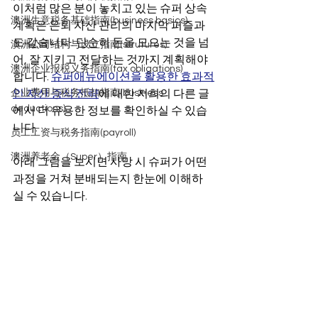
이처럼 많은 분이 놓치고 있는 슈퍼 상속 
澳洲生意税务基础指南(business basics)
계획은 은퇴 자산 관리의 마지막 퍼즐과
도 같습니다. 단순히 돈을 모으는 것을 넘
澳洲公司结构与设立指南(strutures)
어, 잘 지키고 전달하는 것까지 계획해야 
澳洲企业报税义务指南(tax obligations)
합니다. 
슈퍼애뉴에이션을 활용한 효과적
企业费用与税务抵扣指南(business
인 자산 증식 전략
에 대한 저희의 다른 글
deductions)
에서 더 유용한 정보를 확인하실 수 있습
니다.
员工工资与税务指南(payroll)
澳洲养老金（Super）指南
아래 그림을 보시면 사망 시 슈퍼가 어떤 
과정을 거쳐 분배되는지 한눈에 이해하
실 수 있습니다.