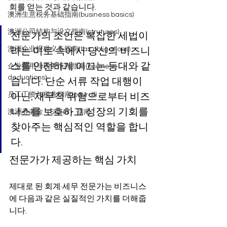
회를 얻는 것과 같습니다.
澳洲生意税务基础指南(business basics)
澳洲公司结构与设立指南(strutures)
전문가의 조언은 복잡한 세법이
라는 미로 속에서 당신의 비즈니
澳洲企业报税义务指南(tax obligations)
스를 안전하게 이끄는 등대와 같
企业费用与税务抵扣指南(business
deductions)
습니다. 단순 서류 작업 대행이 
아닌, 재무적 위험으로부터 비즈
员工工资与税务指南(payroll)
니스를 보호하고 성장의 기회를 
澳洲养老金（Super）指南
찾아주는 핵심적인 역할을 합니
다.
전문가가 제공하는 핵심 가치
제대로 된 회계·세무 전문가는 비즈니스
에 다음과 같은 실질적인 가치를 더해줍
니다.