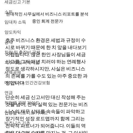
세금신고 기본
소득
현대적인 사무실에서 비즈니스 리포트를 분석 
중인 회계 전문가
임대차 소득
양도차익
호주 비즈니스 환경은 세법과 규정이 수
공제
시로 바뀌기 때문에 한 치 앞을 내다보기 
차량 및 출장비 공제
어렵습니다. 많은 한인 사장님들이 세금 
신고를 그저 매년 치러야 하는 연례행사 
거주자 및 국제세금
정도로 생각하시지만, 사실은 비즈니스
세액공제
의 존폐를 가를 수도 있는 아주 중요한 과
메디케어 & 민간건강보험
정입니다.
연금
단순히 세금 신고서만 대신 작성해 주는 
직업별 공제 가이드
것을 넘어, 진짜 실력 있는 전문가는 비즈
니스의 재무 상태를 속속들이 파악하고 
업종별 비즈니스 가이드
장기적인 성장 로드맵까지 함께 그리는 
비즈니스 기초
전략적 파트너가 되어줍니다. 이들의 역