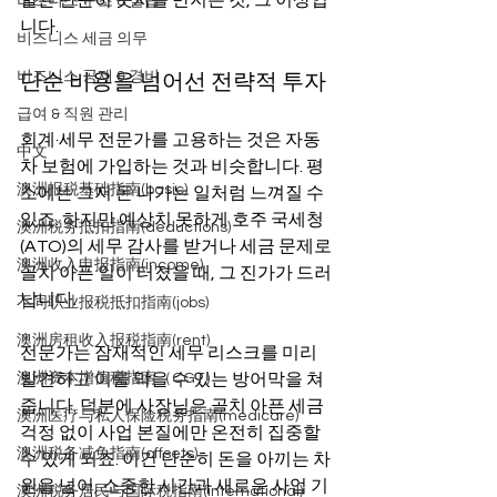
할은 단순히 숫자를 만지는 것, 그 이상입
비즈니스 구조 & 설립
니다.
비즈니스 세금 의무
단순 비용을 넘어선 전략적 투자
비즈니스 공제 & 경비
급여 & 직원 관리
회계·세무 전문가를 고용하는 것은 자동
中文
차 보험에 가입하는 것과 비슷합니다. 평
澳洲报税基础指南(basic)
소에는 그저 돈 나가는 일처럼 느껴질 수 
있죠. 하지만 예상치 못하게 호주 국세청
澳洲税务抵扣指南(deductions)
(ATO)의 세무 감사를 받거나 세금 문제로 
澳洲收入申报指南(income)
골치 아픈 일이 터졌을 때, 그 진가가 드러
납니다.
不同职业报税抵扣指南(jobs)
澳洲房租收入报税指南(rent)
전문가는 잠재적인 세무 리스크를 미리 
澳洲资本增值税指南（CGT）
발견하고 이를 막을 수 있는 방어막을 쳐
줍니다. 덕분에 사장님은 골치 아픈 세금 
澳洲医疗与私人保险税务指南(medicare)
걱정 없이 사업 본질에만 온전히 집중할 
澳洲税务减免指南(offsets)
수 있게 되죠. 이건 단순히 돈을 아끼는 차
원을 넘어, 소중한 시간과 새로운 사업 기
澳洲税务居民与国际税指南(international)