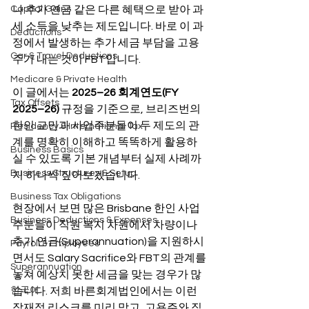
Capital Gains
나 추가 연금 같은 다른 혜택으로 받아 과
세 소득을 낮추는 제도입니다. 바로 이 과
Deductions
정에서 발생하는 추가 세금 부담을 고용
Car & Travel Deductions
주가 내는 것이 FBT입니다.
Medicare & Private Health
이 글에서는 
2025–26 회계연도(FY 
Tax Offsets
2025–26)
 규정을 기준으로, 브리즈번의 
한인 교민과 사업주분들이 두 제도의 관
Residency & International Tax
계를 명확히 이해하고 똑똑하게 활용하
Business Basics
실 수 있도록 기본 개념부터 실제 사례까
Business Structures & Setup
지 하나씩 짚어보겠습니다.
Business Tax Obligations
현장에서 보면 많은 Brisbane 한인 사업
Business Deductions & Expenses
주분들이 직원 복지 차원에서 차량이나 
추가 연금(Superannuation)을 지원하시
Payroll & Employees
면서도 Salary Sacrifice와 FBT의 관계를 
Superannuation
놓쳐 예상치 못한 세금을 맞는 경우가 많
한국어
습니다. 저희 바른회계법인에서는 이런 
잠재적 리스크를 미리 막고, 고용주와 직