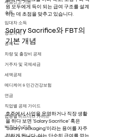
세금신고 기본
원 모두에게 득이 되는 급여 구조를 설계
소득
하는 데 초점을 맞추고 있습니다.
임대차 소득
Salary Sacrifice와 FBT의 
양도차익
기본 개념
공제
차량 및 출장비 공제
거주자 및 국제세금
세액공제
메디케어 & 민간건강보험
연금
직업별 공제 가이드
호주에서 사업을 운영하거나 직장 생활
업종별 비즈니스 가이드
을 하다 보면 ‘Salary Sacrifice’ 혹은 
비즈니스 기초
‘Salary Packaging’이라는 용어를 자주 
접하게 됩니다. 이는 단순히 급여를 깎는