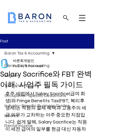
Post
Baron Tax & Accounting
바른회계법인
Baron Tax & Accounting
Feb 12
9 min read
Salary Sacrifice와 FBT 완벽
English
이해: 사업주 필독 가이드
Tax Return Basics
호주 세법에서 Salary Sacrifice(급여 희
Occupation-Specific Deductions
생)와 Fringe Benefits Tax(FBT, 복리후
Industry-Specific Business Guides
생세)는 직원의 절세 혜택과 고용주의 세
금 의무가 교차하는 아주 중요한 지점입
Income
니다. 쉽게 말해, Salary Sacrifice는 직원
Rental income
이 세전 급여의 일부를 현금 대신 자동차