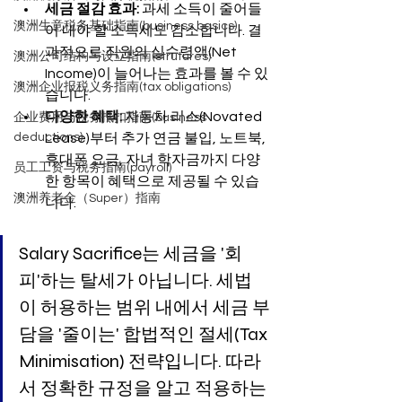
세금 절감 효과:
 과세 소득이 줄어들
澳洲生意税务基础指南(business basics)
어 내야 할 소득세도 감소합니다. 결
과적으로 직원의 실수령액(Net 
澳洲公司结构与设立指南(strutures)
Income)이 늘어나는 효과를 볼 수 있
澳洲企业报税义务指南(tax obligations)
습니다.
다양한 혜택:
 자동차 리스(Novated 
企业费用与税务抵扣指南(business
Lease)부터 추가 연금 불입, 노트북, 
deductions)
휴대폰 요금, 자녀 학자금까지 다양
员工工资与税务指南(payroll)
한 항목이 혜택으로 제공될 수 있습
澳洲养老金（Super）指南
니다.
Salary Sacrifice는 세금을 '회
피'하는 탈세가 아닙니다. 세법
이 허용하는 범위 내에서 세금 부
담을 '줄이는' 합법적인 절세(Tax 
Minimisation) 전략입니다. 따라
서 정확한 규정을 알고 적용하는 