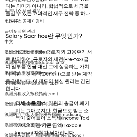
비즈니스 구조 & 설립
다는 의미가 아니라, 합법적으로 세금을 
비즈니스 세금 의무
줄일 수 있는 효과적인 재무 전략 중 하나
입니다.
비즈니스 공제 & 경비
급여 & 직원 관리
Salary Sacrifice란 무엇인가?
中文
Salary Sacrifice는 근로자와 고용주가 서
澳洲报税基础指南(basic)
로 합의하여, 근로자의 세전(Pre-tax) 급
澳洲税务抵扣指南(deductions)
여 일부를 현금 대신 그에 상응하는 가치
澳洲收入申报指南(income)
의 비현금성 혜택(Benefit)으로 받는 계약
을 말합니다. 이 제도의 핵심 원리는 간단
不同职业报税抵扣指南(jobs)
합니다.
澳洲房租收入报税指南(rent)
과세 소득 감소:
 직원의 총급여 패키
澳洲资本增值税指南（CGT）
지는 그대로지만, 현금으로 받는 소
澳洲医疗与私人保险税务指南(medicare)
득이 줄어들어 소득세(Income Tax)
가 매겨지는 기준 금액(Taxable 
澳洲税务减免指南(offsets)
Income) 자체가 낮아집니다.
澳洲税务居民与国际税指南(international)