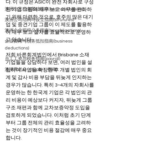
다. 이 규정은 ASIC이 완전 자회사로 구성
된 기업 그룹의 재무 보고 의무를 완화하
澳洲生意税务基础指南(business basics)
기 위해 마련한 것으로, 호주의 많은 대기
澳洲公司结构与设立指南(strutures)
업 및 중견기업 그룹이 이 제도를 활용하
澳洲企业报税义务指南(tax obligations)
여 재무 보고 절차를 효율적으로 운영하
고 있습니다.
企业费用与税务抵扣指南(business
deductions)
저희 바른회계법인에서 Brisbane 소재 
员工工资与税务指南(payroll)
기업들을 상담하다 보면, 여러 법인을 설
립하여 사업을 확장한 후 개별 법인의 회
澳洲养老金（Super）指南
계 및 감사 비용 부담을 뒤늦게 인지하는 
경우가 많습니다. 특히 3~4개의 자회사를 
운영하는 한 한국계 기업은 각 법인의 관
리 비용이 예상보다 커지자, 뒤늦게 그룹 
구조 재편과 함께 교차보증약정 도입을 
검토하게 되었습니다. 이처럼 초기 단계
부터 그룹 전체의 관리 효율성을 고려하
는 것이 장기적인 비용 절감에 매우 중요
합니다.