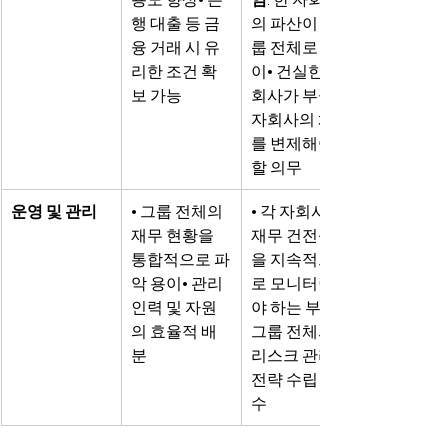
행 대출 등 금
의 파산이 그
융 거래 시 유
룹 전체로 전
리한 조건 확
이• 건실한 자
보 가능
회사가 부실 
자회사의 채무
를 변제해야 
할 의무
운영 및 관리
• 그룹 전체의 
• 각 자회사의 
재무 현황을 
재무 건전성
통합적으로 파
을 지속적으
악 용이• 관리 
로 모니터링해
인력 및 자원
야 하는 부담• 
의 효율적 배
그룹 전체의 
분
리스크 관리 
전략 수립 필
수