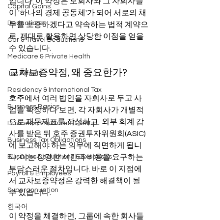
입니다. 이 약정은 모회사와 그 자회사들
Capital Gains
이 '하나의 경제 공동체'가 되어 서로의 채
Deductions
무를 보증하겠다고 약속하는 법적 계약으
로, 제대로 활용하면 상당한 이점을 얻을 
Car & Travel Deductions
수 있습니다.
Medicare & Private Health
교차보증약정, 왜 중요한가?
Tax Offsets
Residency & International Tax
호주에서 여러 법인을 자회사로 두고 사
Business Basics
업을 확장하다 보면, 각 자회사가 개별적
으로 재무제표를 작성하고, 외부 회계 감
Business Structures & Setup
사를 받은 뒤 호주 증권투자위원회(ASIC)
Business Tax Obligations
에 보고해야 하는 의무에 직면하게 됩니
Business Deductions & Expenses
다. 이는 상당한 시간과 비용을 요구하는 
부담스러운 절차입니다. 바로 이 지점에
Payroll & Employees
서 교차보증약정은 강력한 해결책이 될 
Superannuation
수 있습니다.
한국어
이 약정을 체결하면, 그룹에 속한 회사들