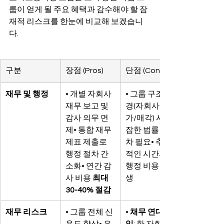
룹이 얻게 될 주요 혜택과 감수해야 할 잠
재적 리스크를 한눈에 비교해 보겠습니
다.
구분
장점 (Pros)
단점 (Cons)
재무 및 행정
• 개별 자회사 
• 그룹 구조 변
재무 보고 및 
경(자회사 추
감사 의무 면
가/매각) 시 복
제• 통합 재무
잡한 법률 절
제표 제출로 
차 필요• 추가
행정 절차 간
적인 시간과 
소화• 연간 감
행정 비용 발
사 비용 
최대 
생
30-40% 절감
재무 리스크
• 그룹 전체 신
• 
채무 연대 책
용도 향상• 은
임
: 한 자회사