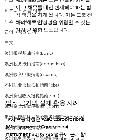
에 참여한 다른 모든 건실한 회사들
비즈니스 구조 & 설립
이 그 채무를 대신 변제해야 하는 법
비즈니스 세금 의무
적 책임을 지게 됩니다. 이는 그룹 전
비즈니스 공제 & 경비
체의 재무 안정성을 위협할 수 있는 
가장 큰 위험 요소입니다.
급여 & 직원 관리
中文
澳洲报税基础指南(basic)
澳洲税务抵扣指南(deductions)
澳洲收入申报指南(income)
不同职业报税抵扣指南(jobs)
澳洲房租收入报税指南(rent)
법적 근거와 실제 활용 사례
澳洲资本增值税指南（CGT）
澳洲医疗与私人保险税务指南(medicare)
교차보증약정은 
ASIC Corporations 
(Wholly-owned Companies) 
澳洲税务减免指南(offsets)
Instrument 2016/785
 법규에 근거합니
澳洲税务居民与国际税指南(international)