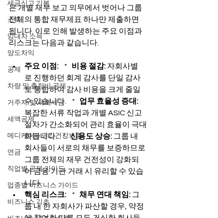
세금신고 기본
은 개별 재무 보고 의무에서 벗어나 그룹 
전체의 통합 재무제표 하나만 제출하면 
소득
됩니다. 이로 인해 발생하는 주요 이점과 
임대차 소득
리스크는 다음과 같습니다.
양도차익
주요 이점:
    *   
비용 절감:
 자회사별
공제
로 진행하던 회계 감사를 단일 감사
차량 및 출장비 공제
로 통합하여 감사 비용을 크게 줄일 
수 있습니다.    *   
업무 효율성 증대:
거주자 및 국제세금
복잡한 서류 작업과 개별 ASIC 신고 
세액공제
절차가 간소화되어 관리 효율이 극대
메디케어 & 민간건강보험
화됩니다.    *   
신용도 상승:
 그룹 내 
회사들이 서로의 채무를 보증하므로 
연금
그룹 전체의 재무 건전성이 강화되
직업별 공제 가이드
어 금융 기관 거래 시 유리할 수 있습
니다.
업종별 비즈니스 가이드
핵심 리스크:
    *   
채무 연대 책임:
 그
비즈니스 기초
룹 내 한 자회사가 파산할 경우, 약정