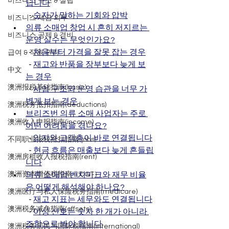
비즈니스 구조 & 설립
닙니다
  - 
숫자가 말하는 기회와 압박
비즈니스 세금 의무
의류 소매업 창업 시 흔히 저지르는 
비즈니스 공제 & 경비
운영 실수는 무엇인가요?
  - 
처음부터 가격을 잘못 잡는 경우
급여 & 직원 관리
  - 
재고와 반품을 장부보다 늦게 보
中文
는 경우
澳洲报税基础指南(basic)
  - 
사업 구조와 운영 습관을 너무 가
볍게 보는 경우
澳洲税务抵扣指南(deductions)
브리즈번 의류 소매 사업자는 주로 
澳洲收入申报指南(income)
어떤 어려움을 겪나요?
  - 
입지와 고객층이 바로 연결됩니다
不同职业报税抵扣指南(jobs)
  - 
현금 흐름은 매출보다 늦게 흔들립
澳洲房租收入报税指南(rent)
니다
澳洲资本增值税指南（CGT）
의류 소매업 벤치마크와 재무 비율
은 어떻게 해석해야 하나요?
澳洲医疗与私人保险税务指南(medicare)
  - 
재고 지표는 세무와도 연결됩니다
澳洲税务减免指南(offsets)
  - 
이상 신호는 숫자 한 개가 아니라 
조합으로 봐야 합니다
澳洲税务居民与国际税指南(international)