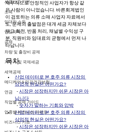
세금신고 기본
재무적으로 안정적인 사업자가 항상 같
은 사람이 아니었습니다. 바른회계법인
소득
이 검토하는 의류 소매 사업자 자료에서
임대차 소득
도, 문제의 출발점은 대개 세금 자체보다 
재고 회전, 반품 처리, 채널별 수익성 구
양도차익
분, 직원비와 임대료의 균형에서 먼저 나
공제
타납니다.
차량 및 출장비 공제
목차
거주자 및 국제세금
세액공제
산업 데이터로 본 호주 의류 시장의 
메디케어 & 민간건강보험
상업적 현실은 어떤가요?
  - 
시장은 성장하지만 쉬운 시장은 아
연금
닙니다
직업별 공제 가이드
  - 
숫자가 말하는 기회와 압박
업종별 비즈니스 가이드
산업 데이터로 본 호주 의류 시장의 
상업적 현실은 어떤가요?
비즈니스 기초
  - 
시장은 성장하지만 쉬운 시장은 아