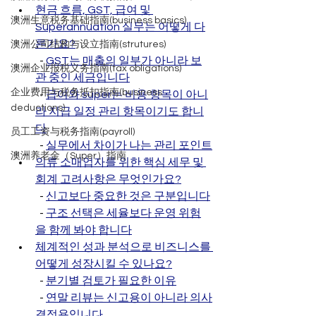
현금 흐름, GST, 급여 및 
澳洲生意税务基础指南(business basics)
Superannuation 실무는 어떻게 다
른가요?
澳洲公司结构与设立指南(strutures)
  - 
GST는 매출의 일부가 아니라 보
澳洲企业报税义务指南(tax obligations)
관 중인 세금입니다
企业费用与税务抵扣指南(business
  - 
급여와 super는 비용 항목이 아니
deductions)
라 지급 일정 관리 항목이기도 합니
다
员工工资与税务指南(payroll)
  - 
실무에서 차이가 나는 관리 포인트
澳洲养老金（Super）指南
의류 소매업자를 위한 핵심 세무 및 
회계 고려사항은 무엇인가요?
  - 
신고보다 중요한 것은 구분입니다
  - 
구조 선택은 세율보다 운영 위험
을 함께 봐야 합니다
체계적인 성과 분석으로 비즈니스를 
어떻게 성장시킬 수 있나요?
  - 
분기별 검토가 필요한 이유
  - 
연말 리뷰는 신고용이 아니라 의사
결정용입니다