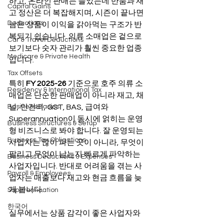
하고, 온라인 판매는 늘었는데 반품과 재
Capital Gains
고 정산은 더 복잡해지며, 시즌이 끝나면 
Deductions
남은 상품이 이익을 갉아먹는 구조가 반
복되기 쉽습니다. 의류 소매업은 겉으로 
Car & Travel Deductions
보기보다 숫자 관리가 훨씬 중요한 업종
Medicare & Private Health
입니다.
Tax Offsets
특히 
FY 2025-26
 기준으로 호주 의류 소
Residency & International Tax
매업은 단순한 판매업이 아니라 재고, 채
Business Basics
널, 인건비, GST, BAS, 급여와 
Superannuation이 동시에 얽히는 운영
Business Structures & Setup
형 비즈니스로 봐야 합니다. 잘 운영되는 
Business Tax Obligations
사업자는 많이 파는 곳이 아니라, 무엇이 
팔리고 무엇이 남는지 빠르게 파악하는 
Business Deductions & Expenses
사업자입니다. 반대로 어려움을 겪는 사
Payroll & Employees
업자는 매출보다 재고와 현금 흐름을 늦
게 봅니다.
Superannuation
한국어
실무에서는 상품 감각이 좋은 사업자와 