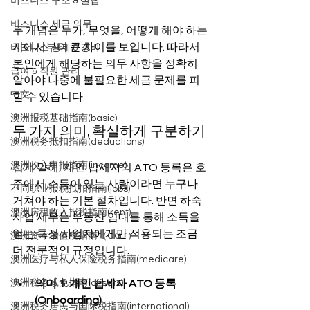
비즈니스 구조 & 설립
비즈니스 세금 의무
두 개념은 누가, 무엇을, 어떻게 해야 하는
지에서부터 큰 차이를 보입니다. 따라서 
비즈니스 공제 & 경비
본인에게 해당하는 의무 사항을 정확히 
급여 & 직원 관리
알아야 나중에 불필요한 세금 문제를 피
中文
할 수 있습니다.
澳洲报税基础指南(basic)
두 가지 의미, 확실하게 구분하기
澳洲税务抵扣指南(deductions)
澳洲收入申报指南(income)
쉽게 말해, 개인 납세자의 ATO 등록은 호
주에서 소득이 있는 사람이라면 누구나 
不同职业报税抵扣指南(jobs)
거쳐야 하는 기본 절차입니다. 반면 하숙 
澳洲房租收入报税指南(rent)
사업 세무는 부동산 임대를 통해 소득을 
얻는 특정 사업자에게만 적용되는 조금 
澳洲资本增值税指南（CGT）
더 전문적인 규정입니다.
澳洲医疗与私人保险税务指南(medicare)
의미 1: 개인 납세자 ATO 등록 
澳洲税务减免指南(offsets)
(Onboarding)
澳洲税务居民与国际税指南(international)