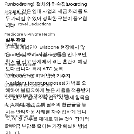
Capital Gains
(Onboarding)’ 절차와 하숙집(Boarding 
House) 같은 임대 사업의 세금 처리를 모
Deductions
두 가리킬 수 있어 정확한 구분이 중요합
Car & Travel Deductions
니다.
Medicare & Private Health
실무 관찰
Tax Offsets
바른회계법인이 Brisbane 현장에서 많
은 교민 및 초기 사업자분들을 만나보면, 
Residency & International Tax
첫 세금 신고 단계에서 겪는 혼란이 예상
Business Basics
보다 큽니다. 특히 ATO 등록
Business Structures & Setup
(Onboarding) 시 세법상 거주자
(Resident for tax purposes) 개념을 오
Business Tax Obligations
해하여 불필요하게 높은 세율을 적용받거
Business Deductions & Expenses
나, 반대로 임대 소득 신고 시 공제 항목을 
누락하여 매년 수백 달러의 환급금을 놓
Payroll & Employees
치는 안타까운 사례를 자주 접하게 됩니
Superannuation
다. 이 첫 단추를 제대로 꿰는 것이 장기적
한국어
인 세금 부담을 줄이는 가장 확실한 방법
입니다.