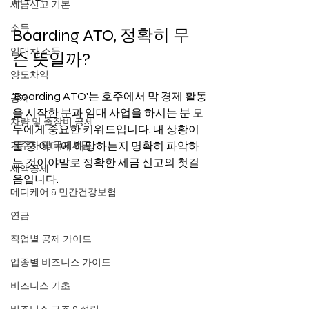
세금신고 기본
소득
Boarding ATO, 정확히 무
임대차 소득
슨 뜻일까?
양도차익
'Boarding ATO'는 호주에서 막 경제 활동
공제
을 시작한 분과 임대 사업을 하시는 분 모
차량 및 출장비 공제
두에게 중요한 키워드입니다. 내 상황이 
거주자 및 국제세금
둘 중 어디에 해당하는지 명확히 파악하
는 것이야말로 정확한 세금 신고의 첫걸
세액공제
음입니다.
메디케어 & 민간건강보험
연금
직업별 공제 가이드
업종별 비즈니스 가이드
비즈니스 기초