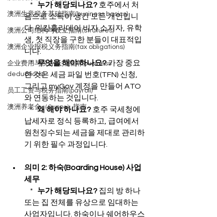
    *   
누가 해당되나요?
 호주에서 처
澳洲生意税务基础指南(business basics)
음으로 소득이 생긴 모든 개인입니
다. 워킹홀리데이 비자 소지자, 유학
澳洲公司结构与设立指南(strutures)
생, 첫 직장을 구한 분들이 대표적입
澳洲企业报税义务指南(tax obligations)
니다.

    *   
무엇을 해야 하나요?
 가장 중요
企业费用与税务抵扣指南(business
한 것은 세금 파일 번호(TFN) 신청, 
deductions)
그리고 myGov 계정을 만들어 ATO
员工工资与税务指南(payroll)
와 연동하는 것입니다.

澳洲养老金（Super）指南
    *   
왜 해야 하나요?
 호주 국세청에 
납세자로 정식 등록하고, 급여에서 
원천징수되는 세금을 제대로 관리하
기 위한 필수 과정입니다.
의미 2: 하숙(Boarding House) 사업 
세무
    *   
누가 해당되나요?
 집의 방 하나 
또는 집 전체를 유상으로 임대하는 
사업자입니다. 하숙이나 쉐어하우스