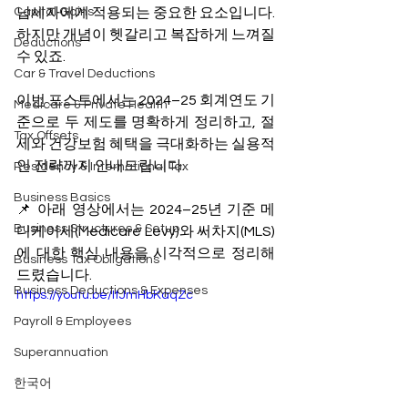
Capital Gains
납세자에게 적용되는 중요한 요소입니다. 
하지만 개념이 헷갈리고 복잡하게 느껴질 
Deductions
수 있죠.
Car & Travel Deductions
이번 포스트에서는 2024–25 회계연도 기
Medicare & Private Health
준으로 두 제도를 명확하게 정리하고, 절
Tax Offsets
세와 건강보험 혜택을 극대화하는 실용적
인 전략까지 안내드립니다.
Residency & International Tax
Business Basics
📌 아래 영상에서는 2024–25년 기준 메
Business Structures & Setup
디케어세(Medicare Levy)와 써차지(MLS)
에 대한 핵심 내용을 시각적으로 정리해
Business Tax Obligations
드렸습니다.
Business Deductions & Expenses
https://youtu.be/ItJmHbKaqZc
Payroll & Employees
Superannuation
한국어