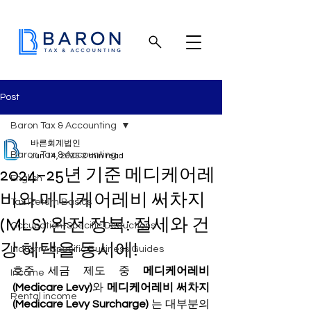
Post
Baron Tax & Accounting
바른회계법인
Baron Tax & Accounting
Jun 14, 2025
2 min read
2024–25년 기준 메디케어레
English
비와 메디케어레비 써차지
Tax Return Basics
(MLS) 완전 정복: 절세와 건
Occupation-Specific Deductions
강 혜택을 동시에!
Industry-Specific Business Guides
호주 세금 제도 중 
메디케어레비 
Income
(Medicare Levy)
와 
메디케어레비 써차지 
Rental income
(Medicare Levy Surcharge) 
는 대부분의 