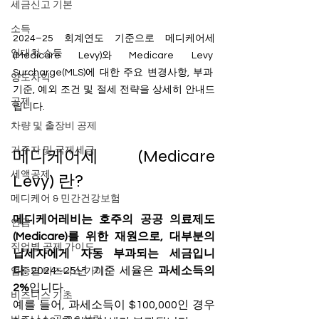
세금신고 기본
소득
2024–25 회계연도 기준으로 메디케어세
임대차 소득
(Medicare Levy)와 Medicare Levy 
Surcharge(MLS)에 대한 주요 변경사항, 부과 
양도차익
기준, 예외 조건 및 절세 전략을 상세히 안내드
공제
립니다.
차량 및 출장비 공제
거주자 및 국제세금
메디케어세 (Medicare 
세액공제
Levy) 란?
메디케어 & 민간건강보험
메디케어레비는 호주의 공공 의료제도
연금
(Medicare)를 위한 재원으로, 대부분의 
직업별 공제 가이드
납세자에게 자동 부과되는 세금입니
다.
 2024–25년 기준 세율은 
과세소득의 
업종별 비즈니스 가이드
2%
입니다.
비즈니스 기초
예를 들어, 과세소득이 $100,000인 경우 