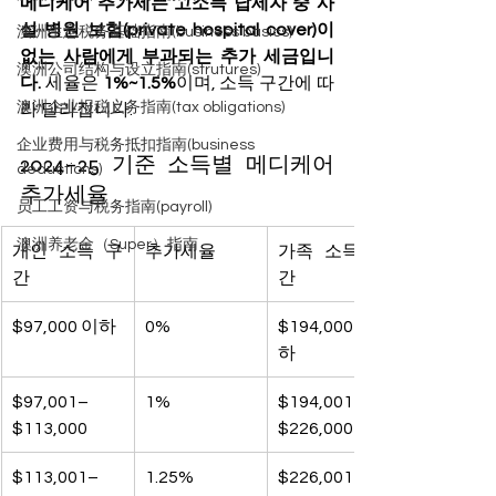
메디케어 추가세는 고소득 납세자 중 사
설 병원 보험(private hospital cover)이 
澳洲生意税务基础指南(business basics)
없는 사람에게 부과되는 추가 세금입니
澳洲公司结构与设立指南(strutures)
다.
 세율은 
1%~1.5%
이며, 소득 구간에 따
澳洲企业报税义务指南(tax obligations)
라 달라집니다.
企业费用与税务抵扣指南(business
2024–25 기준 소득별 메디케어 
deductions)
추가세율
员工工资与税务指南(payroll)
澳洲养老金（Super）指南
개인 소득 구
추가세율
가족 소득 구
간
간
$97,000 이하
0%
$194,000 이
하
$97,001–
1%
$194,001–
$113,000
$226,000
$113,001–
1.25%
$226,001–