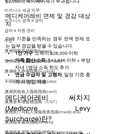
비즈니스 구조 & 설립
$2,000의 메디케어세가 부과됩니다.
비즈니스 세금 의무
메디케어레비 면제 및 경감 대상
비즈니스 공제 & 경비
자
급여 & 직원 관리
아래 기준을 만족하는 경우 전액 면제 또
中文
는 일부 경감을 받을 수 있습니다.
澳洲报税基础指南(basic)
1인 가구
: 소득이 $26,000 이하
가족 합산 소득
: $43,846 이하 + 부양
澳洲税务抵扣指南(deductions)
자녀 1명당 소득 한도 추가
澳洲收入申报指南(income)
연금 수급자 및 고령자
: 일정 기준 충
족 시 경감 적용
不同职业报税抵扣指南(jobs)
澳洲房租收入报税指南(rent)
메디케어레비 써차지
澳洲资本增值税指南（CGT）
(Medicare Levy 
澳洲医疗与私人保险税务指南(medicare)
Surcharge)란?
澳洲税务减免指南(offsets)
澳洲税务居民与国际税指南(international)