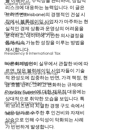
를 이해하고, 수익성을 관리하며, 상업적 
Capital Gains
리스크에 대응하는 능력입니다. 이 글은 
Deductions
브리즈번(Brisbane)의 경쟁적인 건설 시
장에서 블록레이잉 사업자가 마주하는 현
Car & Travel Deductions
실적인 경제 상황과 운영상의 어려움을 
Medicare & Private Health
분석하고, 데이터에 기반한 의사결정을 
통해 지속 가능한 성장을 이루는 방법을 
Tax Offsets
제시합니다.
Residency & International Tax
Business Basics
바른회계법인이 실무에서 관찰한 바에 따
르면, 많은 블럭레이잉 사업자들이 기술
Business Structures & Setup
적 완성도에 집중하는 반면, 가격 책정, 현
Business Tax Obligations
금 흐름 관리, 그리고 변화하는 규제(예: 
Payday Super)에 대한 재무적 대응에는 
Business Deductions & Expenses
상대적으로 취약한 모습을 보입니다. 특
Payroll & Employees
히 브리즈번의 치열한 경쟁 구도 속에서 
낮은 단가로 수주한 후 인건비와 자재비 
Superannuation
상승으로 인해 수익성이 악화되는 사례
한국어
가 빈번하게 발생합니다.