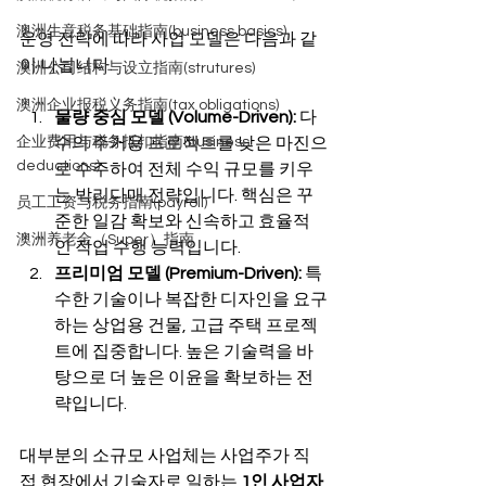
澳洲生意税务基础指南(business basics)
운영 전략에 따라 사업 모델은 다음과 같
이 나뉩니다.
澳洲公司结构与设立指南(strutures)
澳洲企业报税义务指南(tax obligations)
물량 중심 모델 (Volume-Driven):
 다
企业费用与税务抵扣指南(business
수의 주거용 프로젝트를 낮은 마진으
deductions)
로 수주하여 전체 수익 규모를 키우
는 박리다매 전략입니다. 핵심은 꾸
员工工资与税务指南(payroll)
준한 일감 확보와 신속하고 효율적
澳洲养老金（Super）指南
인 작업 수행 능력입니다.
프리미엄 모델 (Premium-Driven):
 특
수한 기술이나 복잡한 디자인을 요구
하는 상업용 건물, 고급 주택 프로젝
트에 집중합니다. 높은 기술력을 바
탕으로 더 높은 이윤을 확보하는 전
략입니다.
대부분의 소규모 사업체는 사업주가 직
접 현장에서 기술자로 일하는 
1인 사업자