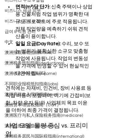
비즈니스 구조 & 설립
면적(m²)당 단가:
 신축 주택이나 상업
비즈니스 세금 의무
용 건물처럼 작업 범위가 명확한 대
비즈니스 공제 & 경비
규모 프로젝트에 주로 적용됩니다. 
전체 작업량을 예측하기 쉬워 견적 
급여 & 직원 관리
산출이 용이합니다.
中文
일일 요금(Day Rate):
 수리, 보수 또
는 범위가 불확실한 소규모 맞춤형 
澳洲报税基础指南(basic)
작업에 사용됩니다. 작업의 변동성
澳洲税务抵扣指南(deductions)
을 가격에 반영할 수 있어 현실적인 
대안이 됩니다.
澳洲收入申报指南(income)
不同职业报税抵扣指南(jobs)
견적에는 자재비, 인건비, 장비 사용료 등 
澳洲房租收入报税指南(rent)
직접 비용이 포함되며, 여기에 간접비(보
험, 차량 유지 등)와 사업체의 목표 이윤
澳洲资本增值税指南（CGT）
을 더하여 최종 가격이 결정됩니다.
澳洲医疗与私人保险税务指南(medicare)
사업 모델: 물량 중심 vs. 프리미
澳洲税务减免指南(offsets)
엄
澳洲税务居民与国际税指南(international)