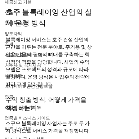
세금신고 기본
호주 블록레이잉 산업의 실
소득
제 운영 방식
임대차 소득
양도차익
블록레이잉 서비스는 호주 건설 산업의 
공제
근간을 이루는 전문 분야로, 주거용 및 상
업용 건물의 구조적 뼈대를 구축하는 핵
차량 및 출장비 공제
심적인 역할을 담당합니다. 사업의 수익 
거주자 및 국제세금
모델은 프로젝트의 성격과 규모에 따라 
세액공제
결정되며, 운영 방식은 사업주의 전략에 
따라 크게 달라집니다.
메디케어 & 민간건강보험
연금
수익 창출 방식: 어떻게 가격을 
책정하는가?
직업별 공제 가이드
업종별 비즈니스 가이드
소규모 블록레이잉 사업자는 주로 두 가
비즈니스 기초
지 방식으로 서비스 가격을 책정합니다.