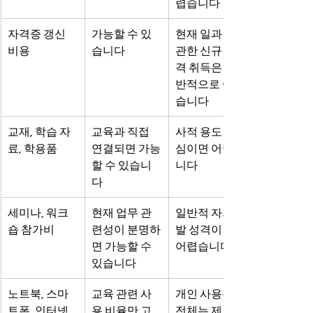
렵습니다
자격증 갱신 
가능할 수 있
현재 일과 무
비용
습니다
관한 신규 자
격 취득은 일
반적으로 어렵
습니다
교재, 학습 자
교육과 직접 
사적 용도 중
료, 학용품
연결되면 가능
심이면 어렵습
할 수 있습니
니다
다
세미나, 워크
현재 업무 관
일반적 자기개
숍 참가비
련성이 분명하
발 성격이면 
면 가능할 수 
어렵습니다
있습니다
노트북, 스마
교육 관련 사
개인 사용분 
트폰, 인터넷 
용 비율만 고
전체는 제외해