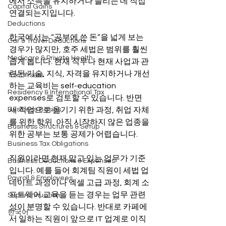
에서 소득을 유지하거나 늘리는 데 직접 
Capital Gains
연결되는지입니다.
Deductions
한국에서는 “공부에 쓴 돈”을 넓게 보는 
Car & Travel Deductions
경우가 많지만, 호주 세법은 범위를 훨씬 
Medicare & Private Health
좁게 봅니다. 현재 직무나 현재 사업과 관
련된 기술, 지식, 자격을 유지하거나 개선
Tax Offsets
하는 교육비는 self-education 
Residency & International Tax
expenses로 검토할 수 있습니다. 반면 
Business Basics
새 직업으로 옮기기 위한 과정, 취업 자체
를 위한 학위, 아직 시작하지 않은 업종을 
Business Structures & Setup
위한 공부는 보통 공제가 어렵습니다.
Business Tax Obligations
직원이라면 현재 맡고 있는 업무가 기준
Business Deductions & Expenses
입니다. 예를 들어 회계팀 직원이 세법 업
Payroll & Employees
데이트 과정이나 엑셀 고급 과정, 회계 소
프트웨어 교육을 듣는 경우는 업무 관련
Superannuation
성이 분명할 수 있습니다. 반대로 카페에
한국어
서 일하는 직원이 앞으로 IT 업계로 이직