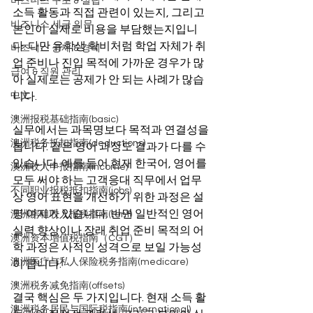
비즈니스 구조 & 설립
소득 활동과 직접 관련이 있는지, 그리고 
비즈니스 세금 의무
본인이 실제로 비용을 부담했는지입니
다. 다만 유학생 학비처럼 학업 자체가 취
비즈니스 공제 & 경비
업 준비나 진입 목적에 가까운 경우가 많
급여 & 직원 관리
아 실제로는 공제가 안 되는 사례가 많습
中文
니다.
澳洲报税基础指南(basic)
실무에서는 과목명보다 목적과 연결성을 
澳洲税务抵扣指南(deductions)
봅니다. 같은 영어 과정도 결과가 다를 수 
있습니다. 예를 들어 현재 한국어, 영어를 
澳洲收入申报指南(income)
모두 써야 하는 고객응대 직무에서 업무
不同职业报税抵扣指南(jobs)
상 영어 표현을 개선하기 위한 과정은 설
명 여지가 있습니다. 반면 일반적인 영어 
澳洲房租收入报税指南(rent)
실력 향상이나 장래 취업 준비 목적의 어
澳洲资本增值税指南（CGT）
학 과정은 사적인 성격으로 보일 가능성
澳洲医疗与私人保险税务指南(medicare)
이 큽니다.
澳洲税务减免指南(offsets)
결국 핵심은 두 가지입니다. 현재 소득 활
澳洲税务居民与国际税指南(international)