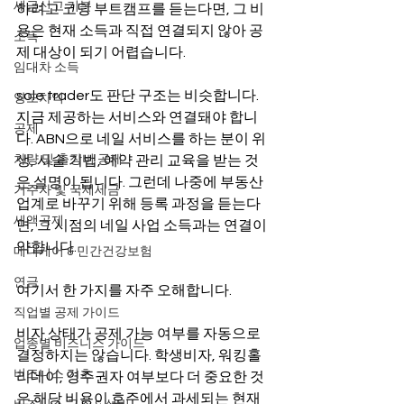
세금신고 기본
하려고 코딩 부트캠프를 듣는다면, 그 비
용은 현재 소득과 직접 연결되지 않아 공
소득
제 대상이 되기 어렵습니다.
임대차 소득
sole trader도 판단 구조는 비슷합니다. 
양도차익
지금 제공하는 서비스와 연결돼야 합니
공제
다. ABN으로 네일 서비스를 하는 분이 위
차량 및 출장비 공제
생, 시술 기법, 예약 관리 교육을 받는 것
은 설명이 됩니다. 그런데 나중에 부동산 
거주자 및 국제세금
업계로 바꾸기 위해 등록 과정을 듣는다
세액공제
면, 그 시점의 네일 사업 소득과는 연결이 
약합니다.
메디케어 & 민간건강보험
연금
여기서 한 가지를 자주 오해합니다.
직업별 공제 가이드
비자 상태가 공제 가능 여부를 자동으로 
업종별 비즈니스 가이드
결정하지는 않습니다. 학생비자, 워킹홀
비즈니스 기초
리데이, 영주권자 여부보다 더 중요한 것
은 해당 비용이 호주에서 과세되는 현재 