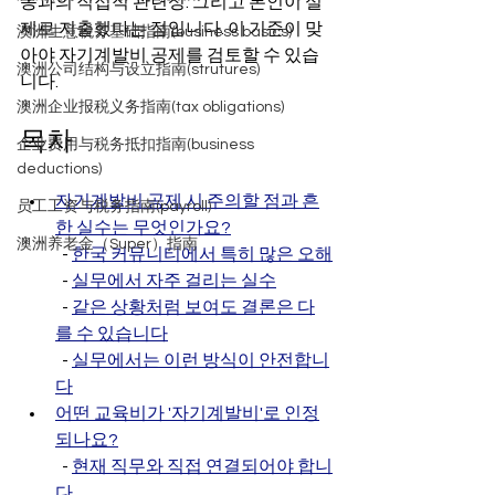
동과의 직접적 관련성. 그리고 본인이 실
제로 지출했다는 점입니다. 이 기준이 맞
澳洲生意税务基础指南(business basics)
아야 자기계발비 공제를 검토할 수 있습
澳洲公司结构与设立指南(strutures)
니다.
澳洲企业报税义务指南(tax obligations)
목차
企业费用与税务抵扣指南(business
deductions)
자기계발비 공제 시 주의할 점과 흔
员工工资与税务指南(payroll)
한 실수는 무엇인가요?
澳洲养老金（Super）指南
  - 
한국 커뮤니티에서 특히 많은 오해
  - 
실무에서 자주 걸리는 실수
  - 
같은 상황처럼 보여도 결론은 다
를 수 있습니다
  - 
실무에서는 이런 방식이 안전합니
다
어떤 교육비가 '자기계발비'로 인정
되나요?
  - 
현재 직무와 직접 연결되어야 합니
다