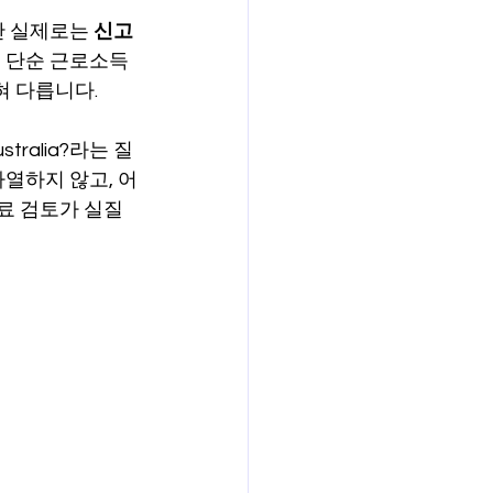
 실제로는 
신고 
보험
연금
 단순 근로소득 
혀 다릅니다.
australia?라는 질
열하지 않고, 어
유료 검토가 실질