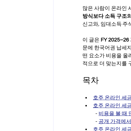
많은 사람이 온라인 
양도차익
공제
차량 및 출
방식보다 소득 구조
신고와, 임대소득·주식
직업별 공제 가이드
이 글은 
FY 2025–2
문에 한국어권 납세자
떤 요소가 비용을 올
적으로 더 맞는지를 
목차
호주 온라인 세금
호주 온라인 세금
  - 
비용을 볼 때 
  - 
공개 가격에서
호주 온라인 세금