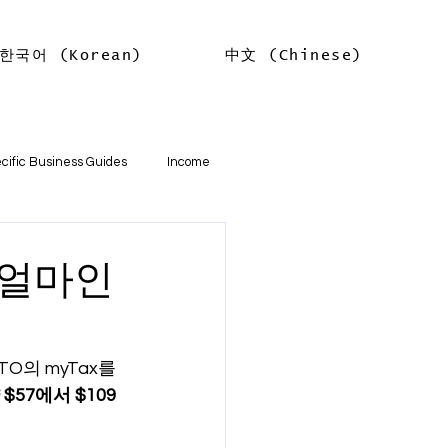
한국어 (Korean)
中文 (Chinese)
Log In
cific Business Guides
Income
lth
Tax Offsets
 얼마인
ations
O의 myTax를 
57에서 $109 
기본
소득
임대차 소득