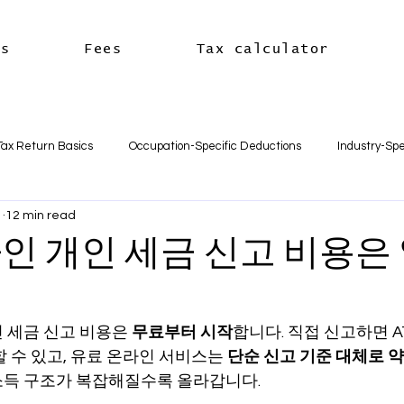
es
Fees
Tax calculator
Tax Return Basics
Occupation-Specific Deductions
Industry-Spe
1
12 min read
Deductions
Car & Travel Deductions
Medicare & Private Hea
인 개인 세금 신고 비용은
usiness Basics
Business Structures & Setup
Business Tax Oblig
 세금 신고 비용은 
무료부터 시작
합니다. 직접 신고하면 AT
 수 있고, 유료 온라인 서비스는 
단순 신고 기준 대체로 약 $
Payroll & Employees
Superannuation
한국어
세금신고 
소득 구조가 복잡해질수록 올라갑니다.