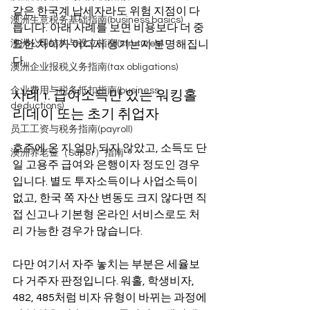
같은 한국계 납세자라도 위험 지점이 다
澳洲生意税务基础指南(business basics)
릅니다. 아래 사례를 보면 비용보다 더 중
요한 차이가 어디서 생기는지 분명해집니
澳洲公司结构与设立指南(strutures)
다.
澳洲企业报税义务指南(tax obligations)
企业费用与税务抵扣指南(business
사례 1. 급여소득만 있는 워킹홀
deductions)
리데이 또는 초기 취업자
员工工资与税务指南(payroll)
호주에 온 지 얼마 되지 않았고, 소득도 단
澳洲养老金（Super）指南
일 고용주 급여와 은행이자 정도인 경우
입니다. 별도 투자소득이나 사업소득이 
없고, 한국 쪽 자산 변동도 크지 않다면 직
접 신고나 기본형 온라인 서비스로도 처
리 가능한 경우가 많습니다.
다만 여기서 자주 놓치는 부분은 세율보
다 거주자 판정입니다. 워홀, 학생비자, 
482, 485처럼 비자 유형이 바뀌는 과정에