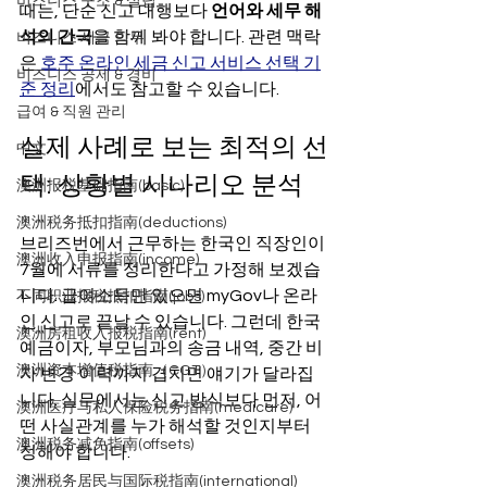
비즈니스 구조 & 설립
때는, 단순 신고 대행보다 
언어와 세무 해
석의 간극
을 함께 봐야 합니다. 관련 맥락
비즈니스 세금 의무
은
 호주 온라인 세금 신고 서비스 선택 기
비즈니스 공제 & 경비
준 정리
에서도 참고할 수 있습니다.
급여 & 직원 관리
실제 사례로 보는 최적의 선
中文
택: 상황별 시나리오 분석
澳洲报税基础指南(basic)
澳洲税务抵扣指南(deductions)
브리즈번에서 근무하는 한국인 직장인이 
澳洲收入申报指南(income)
7월에 서류를 정리한다고 가정해 보겠습
니다. 급여소득만 있으면 myGov나 온라
不同职业报税抵扣指南(jobs)
인 신고로 끝날 수 있습니다. 그런데 한국 
澳洲房租收入报税指南(rent)
예금이자, 부모님과의 송금 내역, 중간 비
澳洲资本增值税指南（CGT）
자 변경 이력까지 겹치면 얘기가 달라집
니다. 실무에서는 신고 방식보다 먼저, 어
澳洲医疗与私人保险税务指南(medicare)
떤 사실관계를 누가 해석할 것인지부터 
澳洲税务减免指南(offsets)
정해야 합니다.
澳洲税务居民与国际税指南(international)