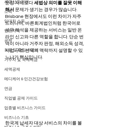
세금신고 기본
문장 자체보다 
세법상 의미를 잘못 이해
해서
 문제가 생기는 경우가 많습니다. 
소득
Brisbane 현장에서도 이런 차이가 자주 
임대차 소득
드러나며, 바른회계법인처럼 한국어로 
세무 해석을 제공하는 서비스는 일반 온
양도차익
라인 신고와 다른 역할을 합니다. 단순 번
공제
역이 아니라 거주자 판정, 해외소득 성격, 
차량 및 출장비 공제
사업 구조 선택의 맥락까지 설명할 수 있
느냐가 핵심입니다.
거주자 및 국제세금
세액공제
메디케어 & 민간건강보험
연금
직업별 공제 가이드
업종별 비즈니스 가이드
비즈니스 기초
한국계 납세자 대상 서비스의 차이를 볼 