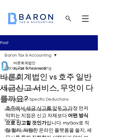
Post
Baron Tax & Accounting
바른회계법인
Baron Tax & Accounting
Apr 26
10 min read
바른회계법인 vs 호주 일반
English
세금신고 서비스, 무엇이 다
Tax Return Basics
를까요?
Occupation-Specific Deductions
호주에서 세금 신고를 앞두고 가장 먼저 
Industry-Specific Business Guides
막히는 지점은 신고 자체보다 
어떤 방식
Income
으로 신고할 것인가
입니다. myGov로 직
접 할지, 저렴한 온라인 플랫폼을 쓸지, 세
Rental income