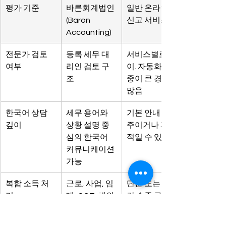
평가 기준
바른회계법인 
일반 온라인 
(Baron 
신고 서비스
Accounting)
전문가 검토 
등록 세무 대
서비스별로 상
여부
리인 검토 구
이. 자동화 비
조
중이 큰 경우 
많음
한국어 상담 
세무 용어와 
기본 안내 위
깊이
상황 설명 중
주이거나 제한
심의 한국어 
적일 수 있음
커뮤니케이션 
가능
복합 소득 처
근로, 사업, 임
단순 또는 중
리
대, CGT, 해외
간 수준 구조
소득처럼 복
에 적합한 경
합 구조에 대
우가 많음