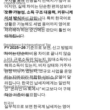
무사를 통해 진행할지 선택지가 많아 보
Capital Gains
이지만, 실제 차이는 단순한 편의성보다 
Deductions
오류 가능성, 소득 구조 대응력, 커뮤니케
이션 방식
에서 갈립니다. 특히 한국어로 
Car & Travel Deductions
생활은 가능해도 세법 용어까지 영어로 
Medicare & Private Health
처리해야 하는 순간에는 판단이 훨씬 어
려워집니다.
Tax Offsets
Residency & International Tax
FY 2025–26
 기준으로 보면, 신고 방법의 
Business Basics
차이는 단순히 비용 차이로 끝나지 않습
니다. 근로소득만 있는지, 임대소득이나 
Business Structures & Setup
해외소득이 있는지, 비자 상태와 거주자 
Business Tax Obligations
판정 이슈가 있는지, 소규모 사업을 운영
하는지에 따라 적합한 서비스 모델이 달
Business Deductions & Expenses
라집니다. 한국인 납세자에게는 일반적
Payroll & Employees
인 “온라인 vs 회계사” 비교보다 더 구체
적인 기준이 필요합니다.
Superannuation
한국어
실무적으로 보면 한국계 납세자는 영어 