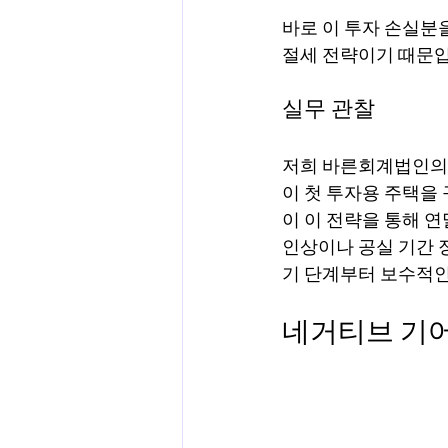
바로 이 투자 손실분을
양도차익
공제
차량 및 출
절세 전략이기 때문입
실무 관찰
직업별 공제 가이드
저희 바른회계법인의 실
이 첫 투자용 주택을
이 이 전략을 통해 연
인상이나 공실 기간 
기 단계부터 보수적인
네거티브 기어