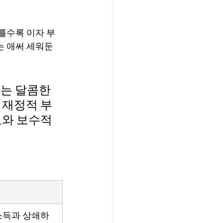
를수록 이자 부
는 애써 세워둔 
는 달콤한 
 재정적 부
보와 보수적
 소득과 상쇄하