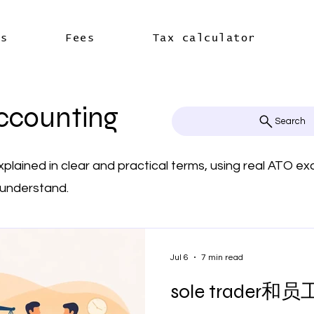
es
Fees
Tax calculator
ccounting
Search
xplained in clear and practical terms, using real ATO 
 understand.
Jul 6
7 min read
sole trade