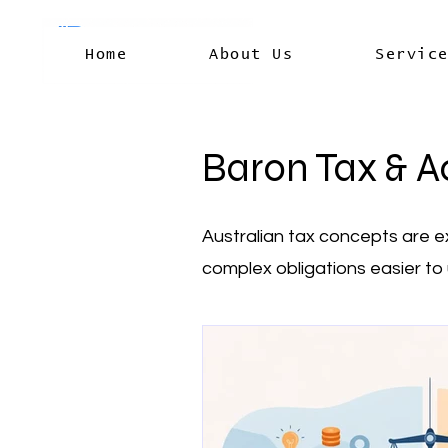
Home
About Us
Servic
Baron Tax & A
Australian tax concepts are e
complex obligations easier to