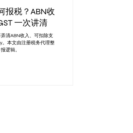
何报税？ABN收
ST 一次讲清
弄清ABN收入、可扣除支
dency。本文由注册税务代理整
申报逻辑。
Online Tax & Business Services
Government R
Individual tax return
Australian Taxa