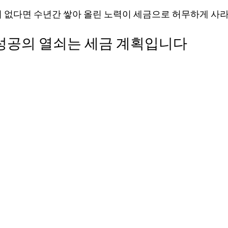
이 없다면 수년간 쌓아 올린 노력이 세금으로 허무하게 사라
장비 공제
거주자 및 국제세금
세액공제
메디케어 & 민간건강
성공의 열쇠는 세금 계획입니다