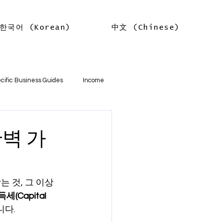
한국어 (Korean)
中文 (Chinese)
Log In
cific Business Guides
Income
lth
Tax Offsets
완벽 가
ations
 것, 그 이상
(Capital 
기본
소득
임대차 소득
니다.