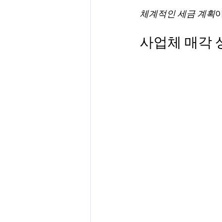
체계적인 세금 계획
양도차익
공제
차량 및 출
사업체 매각 
직업별 공제 가이드