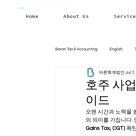
Home
About Us
Servic
Baron Tax & Accounting
English
바른회계법인
Jul 7
Rental income
Capital Gains
호주 사업
이드
Residency & International Tax
B
오랜 시간과 노력을 
의 의미를 가집니다. 
Business Deductions & Expenses
Gains Tax, CGT)
 폭