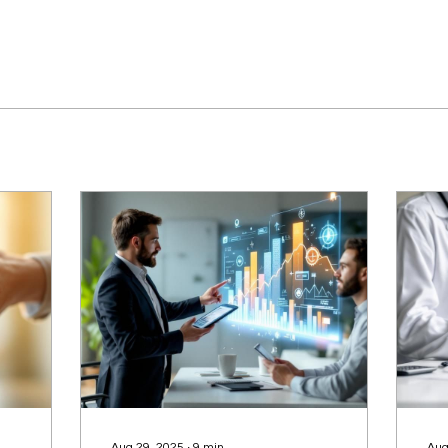
Aug 29, 2025
∙
9
min
Aug