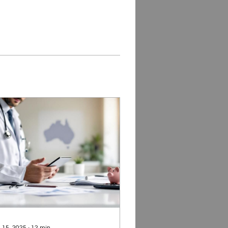
 15, 2025
∙
12
min