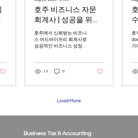
직
호주 비즈니스 자문
호
게
회계사 | 성공을 위한
수
최고의 파트너 가이드
(
호주에서 신뢰받는 비즈니
호
스 어드바이저리 회계사로
do
성공적인 비즈니스 성장을
가
도와드립니다. 지금 바로
터 
전문가 상담을 신청하세
호
요!
줄
13
0
확
Load More
Business Tax & Accounting