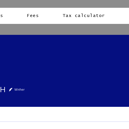
es
Fees
Tax calculator
 H
Writer