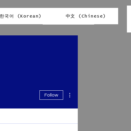
한국어 (Korean)
中文 (Chinese)
Log In
More actions
Follow