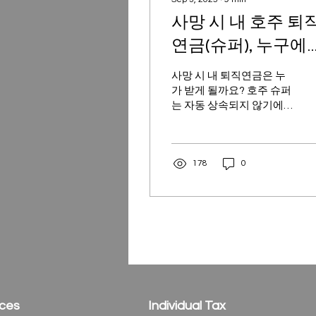
사망 시 내 호주 퇴
연금(슈퍼), 누구에
어떻게 전달될까?
사망 시 내 퇴직연금은 누
가 받게 될까요? 호주 슈퍼
는 자동 상속되지 않기에,
미리 지정하지 않으면 의
도치 않은 사람이 받을 수
도 있습니다. 반드시 확인
178
0
해보세요.
ices
Individual Tax