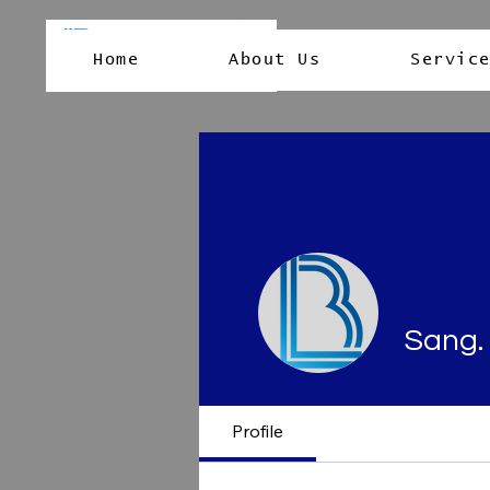
Home
About Us
Servic
Sang.
Profile