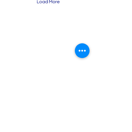
Load More
Baron Tax &
Accounting
Online Tax & Business Services
Individual tax return
Sole Trader ABN/GST registration
Business tax return (Sole trader)
About Us
Why choose us?
Brisbane Tax Services
Brisbane Tax Accountant
Individual Tax Return Brisbane
Small Business Tax Brisbane
BAS & GST Service Brisbane