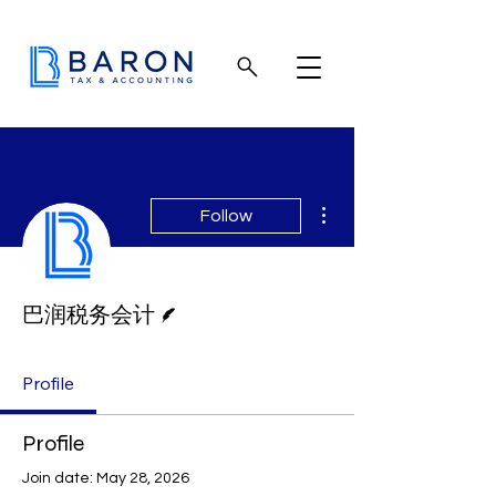
More actions
Follow
Writer
巴润税务会计
Profile
Profile
Join date: May 28, 2026